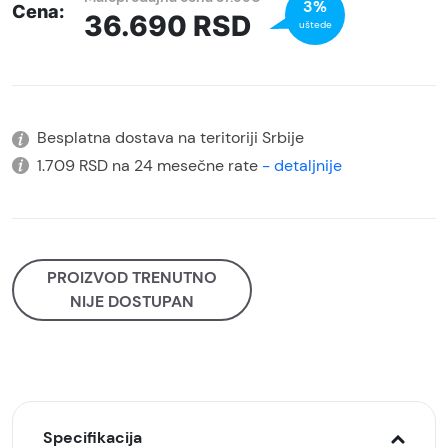
3%
Cena:
36.690
RSD
uštede
Besplatna dostava na teritoriji Srbije
1.709 RSD na 24 mesečne rate
- detaljnije
PROIZVOD TRENUTNO
NIJE DOSTUPAN
Specifikacija