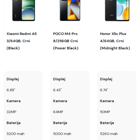
Xiaomi Redmi A5
POCO M4 Pro
Honor X5c Plus
3/64GB, Crni
8/256GB Crni
4/64GB, Crni
(Black)
(Power Black)
(Midnight Black)
Displej
Displej
Displej
6.88"
6.43"
6.74"
Kamera
Kamera
Kamera
32MP
64MP
50MP
Baterija
Baterija
Baterija
5200 mah
5000 mah
5260 mah