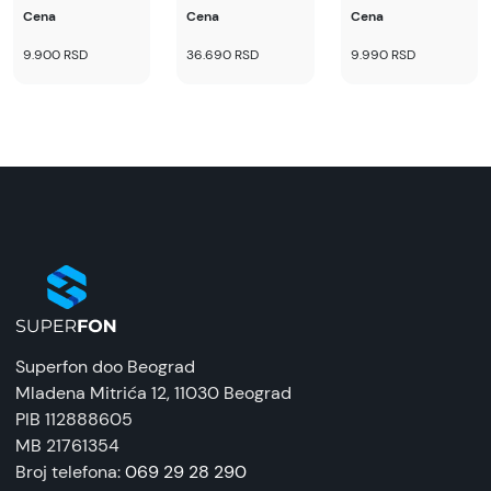
Cena
Cena
Cena
9.900 RSD
36.690 RSD
9.990 RSD
Superfon doo Beograd
Mladena Mitrića 12
, 11030 Beograd
PIB 112888605
MB 21761354
Broj telefona:
069 29 28 290