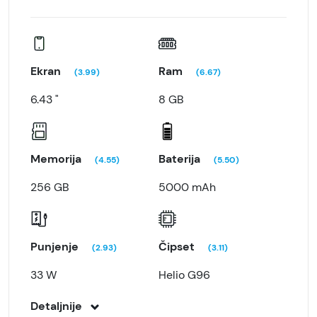
Ekran
Ram
(3.99)
(6.67)
6.43 "
8 GB
Memorija
Baterija
(4.55)
(5.50)
256 GB
5000 mAh
Punjenje
Čipset
(2.93)
(3.11)
33 W
Helio G96
Detaljnije