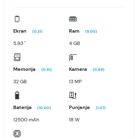
Ekran
Ram
(0.21)
(5.00)
5.93 "
4 GB
Memorija
Kamera
(0.91)
(0.69)
32 GB
13 MP
Baterija
Punjenje
(10.00)
(1.07)
12500 mAh
18 W