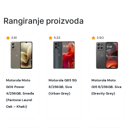
Naziv i vrsta robe:
Mobilni telefon
Rangiranje proizvoda
Uvoznik:
Aitonix
3.81
5.33
3.90
EAN:
840023276088
Zemlja porekla:
Kina
Motorola Moto
Motorola G85 5G
Motorola Moto
Prava potrošača:
G06 Power
8/256GB, Siva
G15 8/256GB, Siva
Zagarantovana sva prava kupaca po osnovu
4/256GB, Smeđa
(Urban Grey)
(Gravity Grey)
zakona o zaštiti potrošača. Detaljnije o ugovoru
(Pantone Laurel
na daljinu, uslove reklamacije i povrata pročitajte
Oak – Khaki)
-
ovde
Napomena: