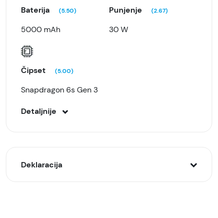
Baterija
Punjenje
(5.50)
(2.67)
5000 mAh
30 W
Čipset
(5.00)
Snapdragon 6s Gen 3
Detaljnije
Deklaracija
Model:
Motorola G85 5G 8/256GB, Siva (Urban Grey)