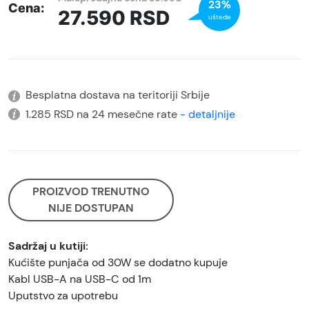
23%
Cena:
27.590
RSD
uštede
Besplatna dostava na teritoriji Srbije
1.285 RSD na 24 mesečne rate
- detaljnije
PROIZVOD TRENUTNO
NIJE DOSTUPAN
Sadržaj u kutiji:
Kućište punjača od 30W se dodatno kupuje
Kabl USB-A na USB-C od 1m
Uputstvo za upotrebu