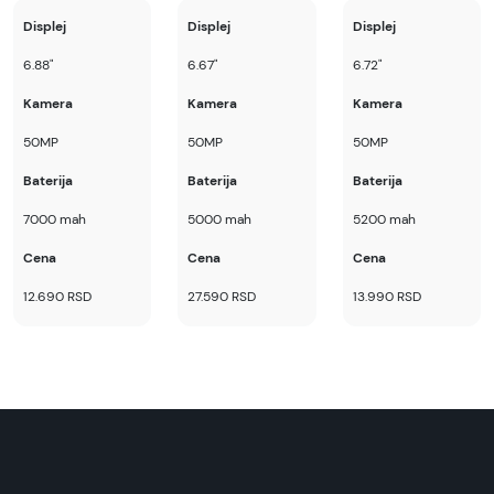
Superfon doo se trudi da informacije i fotografije
Displej
Displej
Displej
artikala budu što tačnije i detaljnije ali ne može
6.88"
6.67"
6.72"
da garantuje da su svi podaci apsolutno ispravni.
Kamera
Kamera
Kamera
50MP
50MP
50MP
Baterija
Baterija
Baterija
7000 mah
5000 mah
5200 mah
Cena
Cena
Cena
12.690 RSD
27.590 RSD
13.990 RSD