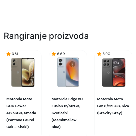
Model:
Motorola Edge 50 Fusion 12/512GB, Svetlosivi
(Marshmallow Blue)
Naziv i vrsta robe:
Rangiranje proizvoda
Mobilni telefon
Uvoznik:
3.81
6.69
3.90
AITONIX
EAN:
840023270949
Zemlja porekla:
Kina
Motorola Moto
Motorola Edge 50
Motorola Moto
G06 Power
Fusion 12/512GB,
G15 8/256GB, Siva
Prava potrošača:
4/256GB, Smeđa
Svetlosivi
(Gravity Grey)
Zagarantovana sva prava kupaca po osnovu
(Pantone Laurel
(Marshmallow
zakona o zaštiti potrošača. Detaljnije o ugovoru
Oak – Khaki)
Blue)
na daljinu, uslove reklamacije i povrata pročitajte