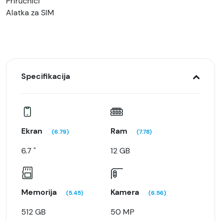
Priručnici
Alatka za SIM
Specifikacija
Ekran
Ram
(6.79)
(7.78)
6.7 "
12 GB
Memorija
Kamera
(5.45)
(6.56)
512 GB
50 MP