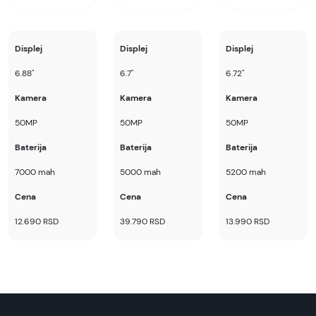
-
ovde
Napomena:
Displej
Displej
Displej
Superfon doo se trudi da informacije i fotografije
6.88"
6.7"
6.72"
artikala budu što tačnije i detaljnije ali ne može
da garantuje da su svi podaci apsolutno ispravni.
Kamera
Kamera
Kamera
50MP
50MP
50MP
Baterija
Baterija
Baterija
7000 mah
5000 mah
5200 mah
Cena
Cena
Cena
12.690 RSD
39.790 RSD
13.990 RSD