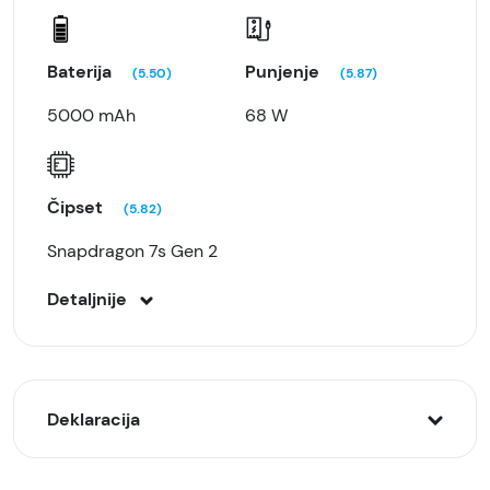
Baterija
Punjenje
(5.50)
(5.87)
5000 mAh
68 W
Čipset
(5.82)
Snapdragon 7s Gen 2
Detaljnije
Deklaracija