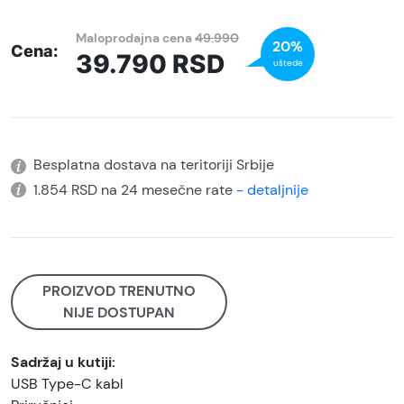
Maloprodajna cena
49.990
20%
Cena:
39.790
RSD
uštede
Besplatna dostava na teritoriji Srbije
1.854 RSD na 24 mesečne rate
- detaljnije
PROIZVOD TRENUTNO
NIJE DOSTUPAN
Sadržaj u kutiji:
USB Type-C kabl