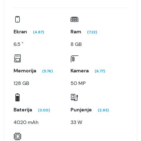
Ekran
Ram
(4.87)
(7.22)
6.5 "
8 GB
Memorija
Kamera
(5.76)
(6.77)
128 GB
50 MP
Baterija
Punjenje
(3.00)
(2.93)
4020 mAh
33 W