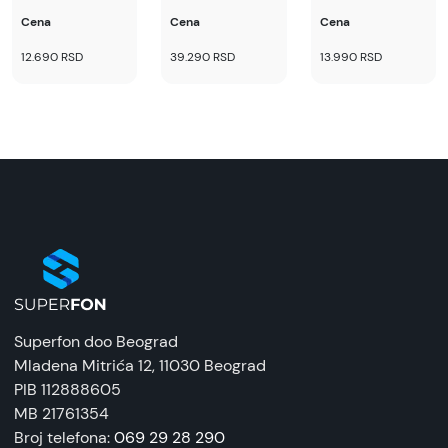
Cena
Cena
Cena
12.690 RSD
39.290 RSD
13.990 RSD
Superfon doo Beograd
Mladena Mitrića 12
, 11030 Beograd
PIB 112888605
MB 21761354
Broj telefona:
069 29 28 290