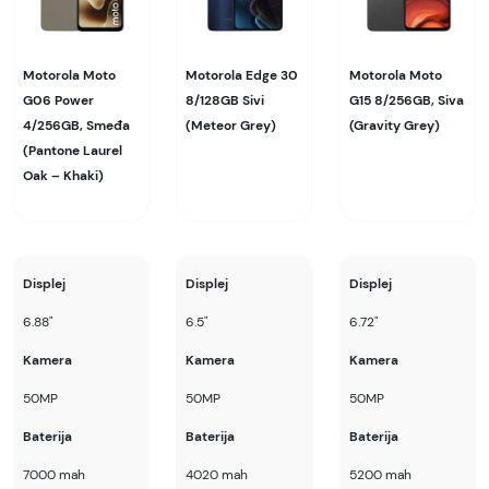
Motorola Moto
Motorola Edge 30
Motorola Moto
G06 Power
8/128GB Sivi
G15 8/256GB, Siva
4/256GB, Smeđa
(Meteor Grey)
(Gravity Grey)
(Pantone Laurel
Oak – Khaki)
Displej
Displej
Displej
6.88"
6.5"
6.72"
Kamera
Kamera
Kamera
50MP
50MP
50MP
Baterija
Baterija
Baterija
7000 mah
4020 mah
5200 mah