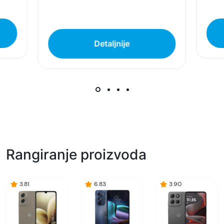
Superfon doo se trudi da informacije i fotografije
artikala budu što tačnije i detaljnije ali ne može
da garantuje da su svi podaci apsolutno ispravni.
Detaljnije
Rangiranje proizvoda
3.81
6.83
3.90