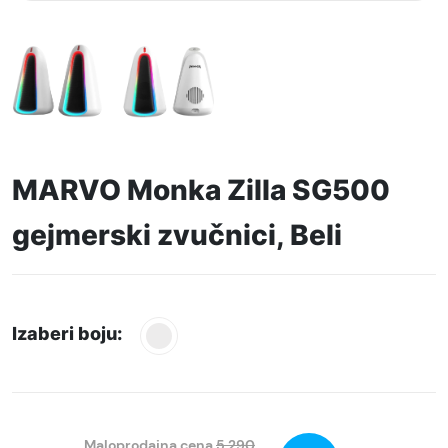
MARVO Monka Zilla SG500
gejmerski zvučnici, Beli
Izaberi boju:
Maloprodajna cena
5.290