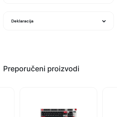
Deklaracija
Model:
MARVO Monka Noob XL G51 podloga za miša
Naziv i vrsta robe:
Gejming oprema
Preporučeni proizvodi
Uvoznik:
GAMA GROUP DOO
EAN:
6932391934906
Zemlja porekla: