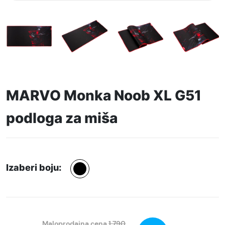
MARVO Monka Noob XL G51
podloga za miša
Izaberi boju:
Maloprodajna cena
1.790