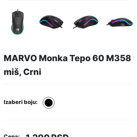
MARVO Monka Tepo 60 M358
miš, Crni
Izaberi boju:
Cena: