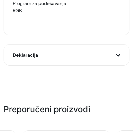
Program za podešavanja
RGB
Deklaracija
Model:
MARVO Monka Tepo 60 M358 miš, Crni
Naziv i vrsta robe:
Gejming oprema
Preporučeni proizvodi
Uvoznik:
GAMA GROUP DOO