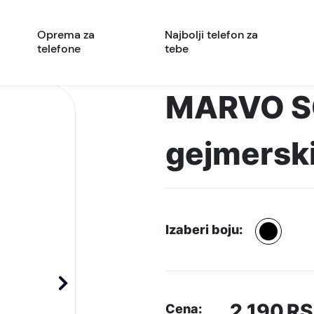
Oprema za
Najbolji telefon za
telefone
tebe
MARVO S
gejmerski
Izaberi boju:
2.190
RS
Cena: