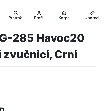
Pretraži
Profil
Korpa
Uporedi
G-285 Havoc20
 zvučnici, Crni
D