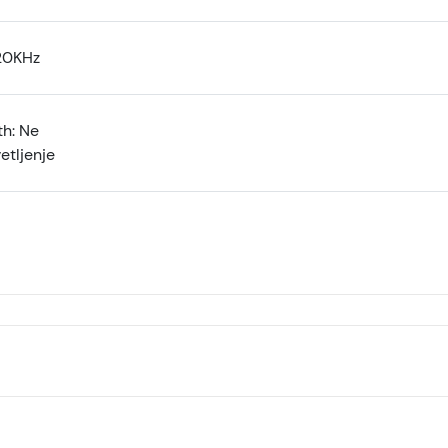
20KHz
th: Ne
etljenje
MARVO SG-285 Havoc20 gejmerski zvučnici, Crni