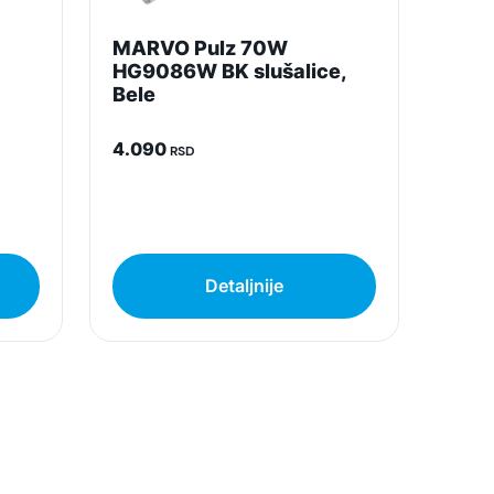
MARVO Pulz 70W
HG9086W BK slušalice,
Bele
4.090
RSD
Detaljnije