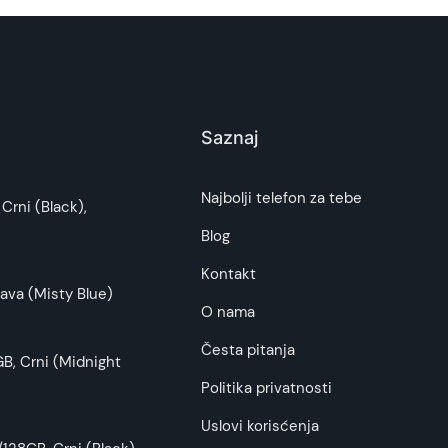
Saznaj
Najbolji telefon za tebe
Crni (Black),
Blog
Kontakt
ava (Misty Blue)
O nama
Česta pitanja
B, Crni (Midnight
Politika privatnosti
Uslovi korisćenja