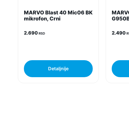
MARVO Blast 40 Mic06 BK
MARVO
mikrofon, Crni
G950BK
2.690
2.490
RSD
R
Detaljnije