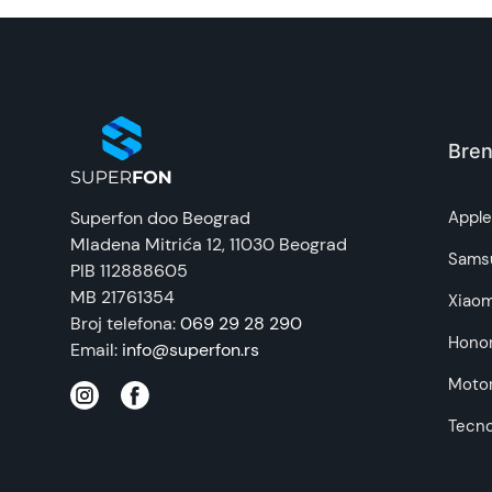
Bren
Superfon doo Beograd
Appl
Mladena Mitrića 12
, 11030 Beograd
Sams
PIB 112888605
MB 21761354
Xiaom
Broj telefona:
069 29 28 290
Hono
Email:
info@superfon.rs
Motor
Tecn