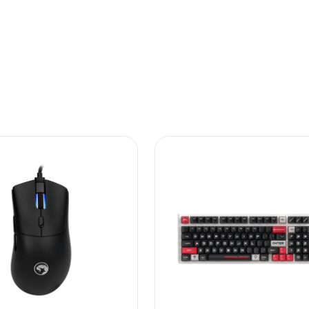
Gejming oprema
GAMA GROUP DOO
6932391936719
Kina
Zagarantovana sva prava kupaca po osnovu zakona o zaštit
uslove reklamacije i povrata pročitajte -
ovde
Superfon doo se trudi da informacije i fotografije artikala 
garantuje da su svi podaci apsolutno ispravni.