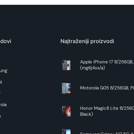
dovi
Najtraženiji proizvodi
e
Apple iPhone 17 8/256GB, 
(mg6j4sx/a)
ung
i
Motorola G05 8/256GB, Pl
r
ola
Honor Magic8 Lite 8/256G
Black)
o