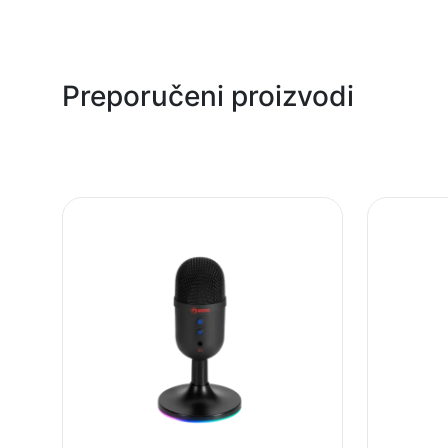
Naziv i vrsta robe:
Uvoznik:
Preporučeni proizvodi
EAN:
Zemlja porekla:
Prava potrošača:
Napomena: