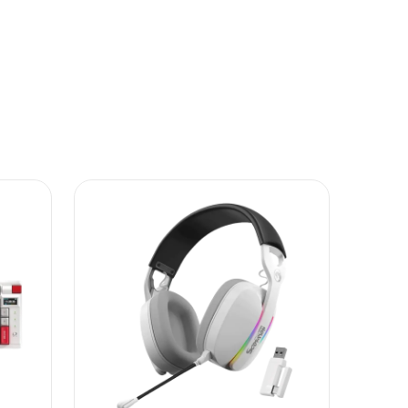
i potrošača. Detaljnije o ugovoru na daljinu,
budu što tačnije i detaljnije ali ne može da