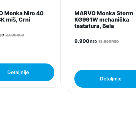
 Monka Niro 40
MARVO Monka Storm
 miš, Crni
KG991W mehanička
tastatura, Bela
SD
2.990RSD
9.990
RSD
13.590RSD
Detaljnije
Detaljnije