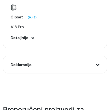
Čipset
(9.43)
A18 Pro
Detaljnije
Deklaracija
Model:
myx13sx/a iPhone 16 Pro Max 8/512GB, Beli (White
Titanium)
Naziv i vrsta robe:
Preporučeni proizvodi za