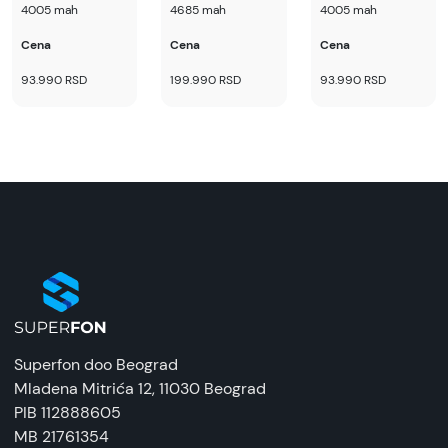
4005 mah
4685 mah
4005 mah
Cena
Cena
Cena
93.990 RSD
199.990 RSD
93.990 RSD
Superfon doo Beograd
Mladena Mitrića 12
, 11030 Beograd
PIB 112888605
MB 21761354