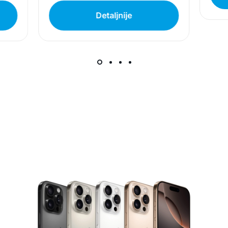
da garantuje da su svi podaci apsolutno ispravni.
Detaljnije