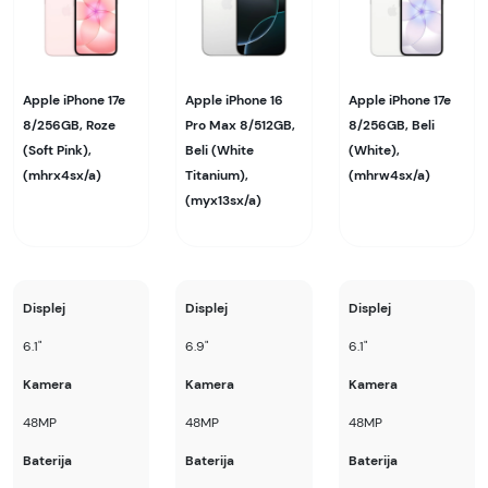
Apple iPhone 17e
Apple iPhone 16
Apple iPhone 17e
8/256GB, Roze
Pro Max 8/512GB,
8/256GB, Beli
(Soft Pink),
Beli (White
(White),
(mhrx4sx/a)
Titanium),
(mhrw4sx/a)
(myx13sx/a)
Displej
Displej
Displej
6.1"
6.9"
6.1"
Kamera
Kamera
Kamera
48MP
48MP
48MP
Baterija
Baterija
Baterija