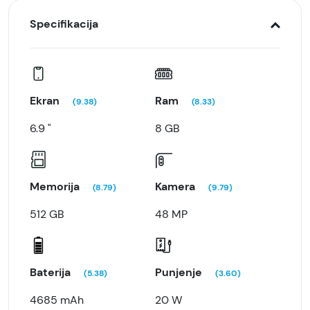
Specifikacija
Ekran
Ram
(9.38)
(8.33)
6.9 "
8 GB
Memorija
Kamera
(8.79)
(9.79)
512 GB
48 MP
Baterija
Punjenje
(5.38)
(3.60)
4685 mAh
20 W