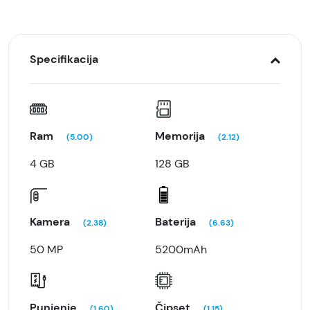
Specifikacija
Ram
Memorija
(5.00)
(2.12)
4 GB
128 GB
Kamera
Baterija
(2.38)
(6.63)
50 MP
5200mAh
Punjenje
Čipset
(1.60)
(1.15)