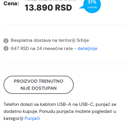
31%
Cena:
13.890
RSD
uštede
Besplatna dostava na teritoriji Srbije
647 RSD na 24 mesečne rate
- detaljnije
PROIZVOD TRENUTNO
NIJE DOSTUPAN
Telefon dolazi sa kablom USB-A na USB-C, punjač se
dodatno kupuje. Ponudu punjača možete pogledati u
kategoriji
Punjači