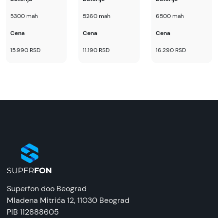
5300 mah
5260 mah
6500 mah
Cena
Cena
Cena
15.990 RSD
11.190 RSD
16.290 RSD
Superfon doo Beograd
Mladena Mitrića 12
, 11030 Beograd
PIB 112888605