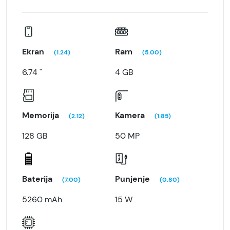
Ekran
Ram
(1.24)
(5.00)
6.74 "
4 GB
Memorija
Kamera
(2.12)
(1.85)
128 GB
50 MP
Baterija
Punjenje
(7.00)
(0.80)
5260 mAh
15 W