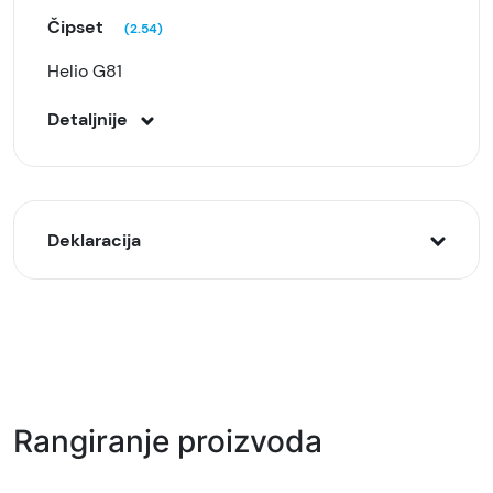
Čipset
(2.54)
Helio G81
Detaljnije
Deklaracija
Model:
Honor X5c Plus 4/128GB, Crni (Midnight Black)
Naziv i vrsta robe:
Mobilni telefon
Rangiranje proizvoda
Uvoznik: