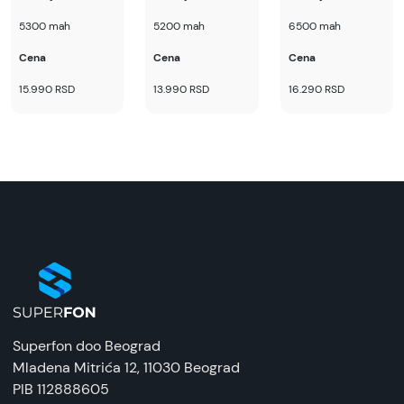
5300 mah
5200 mah
6500 mah
Cena
Cena
Cena
15.990 RSD
13.990 RSD
16.290 RSD
Superfon doo Beograd
Mladena Mitrića 12
, 11030 Beograd
PIB 112888605