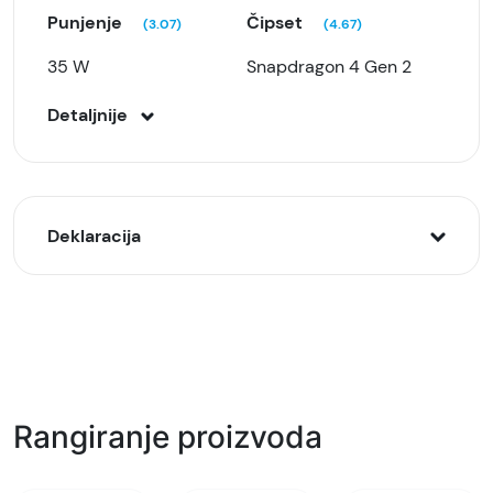
Punjenje
Čipset
(3.07)
(4.67)
35 W
Snapdragon 4 Gen 2
Detaljnije
Deklaracija
Model:
Honor 200 Smart 4/256GB Crni (Midnight Black)
Naziv i vrsta robe:
Mobilni telefon
Rangiranje proizvoda
Uvoznik:
Comtrade