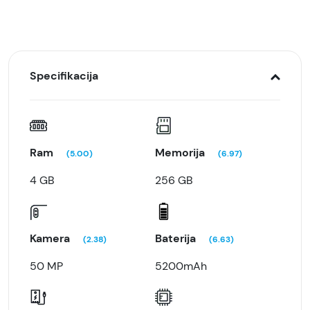
Specifikacija
Ram
Memorija
(5.00)
(6.97)
4 GB
256 GB
Kamera
Baterija
(2.38)
(6.63)
50 MP
5200mAh