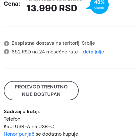
48%
Cena:
13.990
RSD
uštede
Besplatna dostava na teritoriji Srbije
652 RSD na 24 mesečne rate
- detaljnije
PROIZVOD TRENUTNO
NIJE DOSTUPAN
Sadržaj u kutiji:
Telefon
Kabl USB-A na USB-C
Honor punjač
se dodatno kupuje