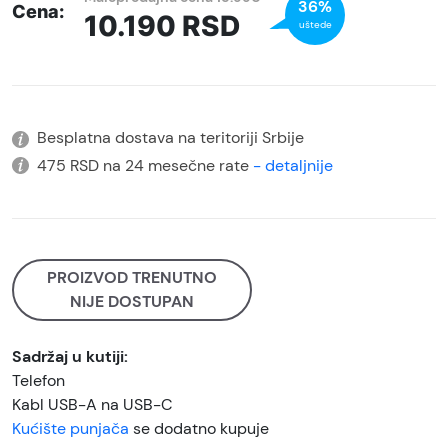
36%
Cena:
10.190
RSD
uštede
Besplatna dostava na teritoriji Srbije
475 RSD na 24 mesečne rate
- detaljnije
PROIZVOD TRENUTNO
NIJE DOSTUPAN
Sadržaj u kutiji:
Telefon
Kabl USB-A na USB-C
Kućište punjača
se dodatno kupuje