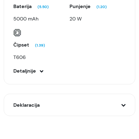
Baterija
Punjenje
(5.50)
(1.20)
5000 mAh
20 W
Čipset
(1.39)
T606
Detaljnije
Deklaracija
Model:
HMD Pulse Pro 8/256GB, Crni (Black Ocean)