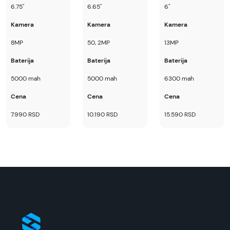
6.75"
6.65"
6"
Superfon doo se trudi da informacije i fotografije
artikala budu što tačnije i detaljnije ali ne može
Kamera
Kamera
Kamera
da garantuje da su svi podaci apsolutno ispravni.
8MP
50, 2MP
13MP
Baterija
Baterija
Baterija
5000 mah
5000 mah
6300 mah
Cena
Cena
Cena
7.990 RSD
10.190 RSD
15.590 RSD