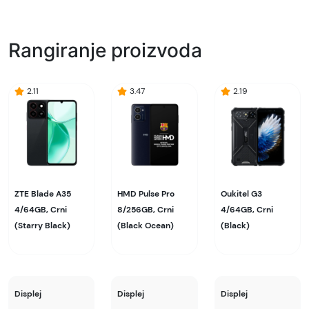
Naziv i vrsta robe:
Mobilni telefon
Rangiranje proizvoda
Uvoznik:
ALSO
2.11
3.47
2.19
EAN:
6438409090720
Zemlja porekla:
Kina
ZTE Blade A35
HMD Pulse Pro
Oukitel G3
Prava potrošača:
4/64GB, Crni
8/256GB, Crni
4/64GB, Crni
Zagarantovana sva prava kupaca po osnovu
(Starry Black)
(Black Ocean)
(Black)
zakona o zaštiti potrošača. Detaljnije o ugovoru
na daljinu, uslove reklamacije i povrata pročitajte
-
ovde
Displej
Displej
Displej
Napomena: