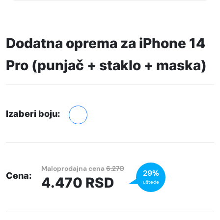
Dodatna oprema za iPhone 14
Pro (punjač + staklo + maska)
Izaberi boju:
Maloprodajna cena
6.270
29%
Cena:
4.470
RSD
uštede