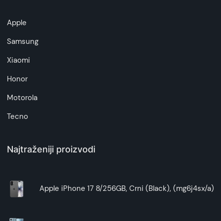
artikala budu što tačnije i detaljnije ali ne može
da garantuje da su svi podaci apsolutno ispravni.
Apple
Samsung
Xiaomi
Honor
Motorola
Tecno
Najtraženiji proizvodi
Apple iPhone 17 8/256GB, Crni (Black), (mg6j4sx/a)