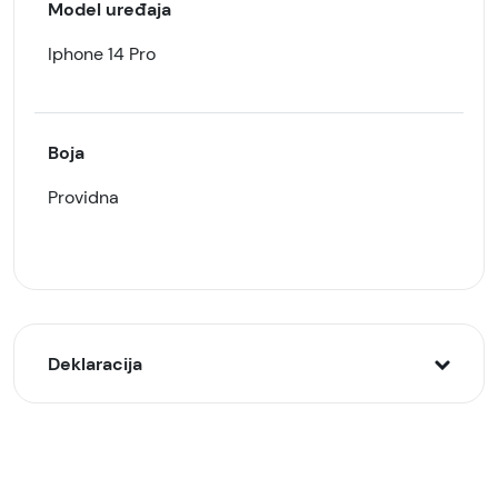
Model uređaja
Iphone 14 Pro
Boja
Providna
Deklaracija
Model:
Zaštitna maska/futrola silikonska za Iphone 14 Pro