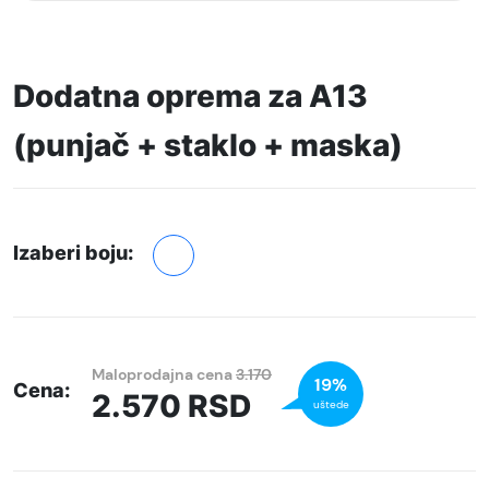
Dodatna oprema za A13
(punjač + staklo + maska)
Izaberi boju:
Maloprodajna cena
3.170
19%
Cena:
2.570
RSD
uštede