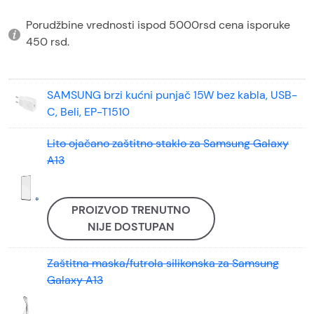
Porudžbine vrednosti ispod 5000rsd cena isporuke
450 rsd.
SAMSUNG brzi kućni punjač 15W bez kabla, USB-
C, Beli, EP-T1510
Lito ojačano zaštitno staklo za Samsung Galaxy
A13
PROIZVOD TRENUTNO
NIJE DOSTUPAN
Zaštitna maska/futrola silikonska za Samsung
Galaxy A13