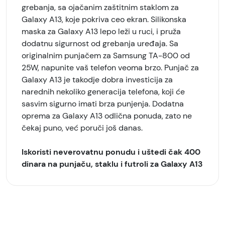
grebanja, sa ojačanim zaštitnim staklom za
Galaxy A13, koje pokriva ceo ekran. Silikonska
maska za Galaxy A13 lepo leži u ruci, i pruža
dodatnu sigurnost od grebanja uređaja. Sa
originalnim punjačem za Samsung TA-800 od
25W, napunite vaš telefon veoma brzo. Punjač za
Galaxy A13 je takodje dobra investicija za
narednih nekoliko generacija telefona, koji će
sasvim sigurno imati brza punjenja. Dodatna
oprema za Galaxy A13 odlična ponuda, zato ne
čekaj puno, već poruči još danas.
Iskoristi neverovatnu ponudu i uštedi čak 400
dinara na punjaču, staklu i futroli za Galaxy A13