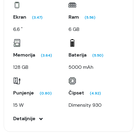
Ekran
Ram
(3.47)
(5.56)
6.6 "
6 GB
Memorija
Baterija
(3.64)
(5.50)
128 GB
5000 mAh
Punjenje
Čipset
(0.80)
(4.92)
15 W
Dimensity 930
Detaljnije