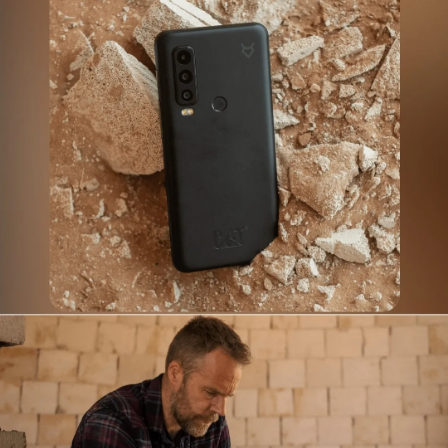
Zaključak:
Ukoliko tragate za telefonom koji može
da izdrži i najextremnije uslove CAT S75 je pravo
rešenje.