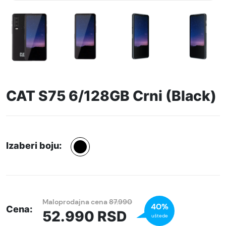
CAT S75 6/128GB Crni (Black)
Izaberi boju:
Maloprodajna cena
87.990
40%
Cena:
52.990
RSD
uštede