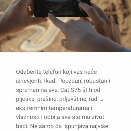
5060472353443
poruke i kada ste van mreže
,
putem satelita.
Zemlja porekla:
Ekran:
CAT S75 opremlje je 6.6 inčnim IPS LCD
Kina
Full HD+ ekranom, osvežavanja 120 Hz. Rezolucija
ekrana je 1080 x 2408 pixela, gustine 400 ppi.
Prava potrošača:
Ovo je ekran sa odličnim osvežavanjem, pa
Zagarantovana sva prava kupaca po osnovu
samim tim će svaki sadržaj biti jasno vidljiv.
zakona o zaštiti potrošača. Detaljnije o ugovoru
na daljinu, uslove reklamacije i povrata pročitajte
Kamera:
Što se kamera tiče, CAT S75 ima čime
-
ovde
da se pohvali. Glavna kamera ima 50 Mp, otvor
blende f/1.8, HDR i Panorama mod. Što se videa
Napomena:
tiče, 1080p@30fps , pružiće pravo zadovoljstvo.
Superfon doo se trudi da informacije i fotografije
Ultra -širokougaona kamera od 8 Mp i otvor
artikala budu što tačnije i detaljnije ali ne može
blende f/2.2, odgovara svim zahtevima. A sa
da garantuje da su svi podaci apsolutno ispravni.
macro kamerom od 2 Mp i otvorom blende od
f/2.4, uhvatite i najsitnije detalje.
Procesor:
CAT S75 se opredelio za MediaTek -
ov Dimensity 930 (6nm) procesor. To je procesor