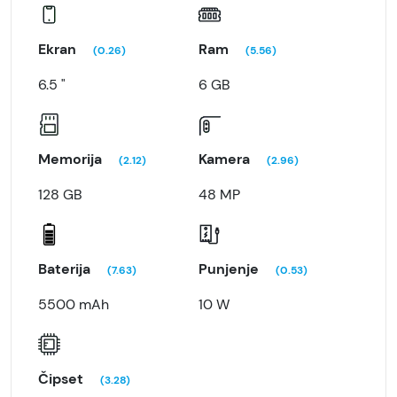
Ekran
Ram
(0.26)
(5.56)
6.5 "
6 GB
Memorija
Kamera
(2.12)
(2.96)
128 GB
48 MP
Baterija
Punjenje
(7.63)
(0.53)
5500 mAh
10 W
Čipset
(3.28)