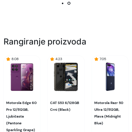
Rangiranje proizvoda
8.08
4.23
7.05
Motorola Edge 60
CAT S53 6/128GB
Motorola Razr 50
Pro 12/512GB,
Crni (Black)
Ultra 12/512GB,
Ljubičasta
Plava (Midnight
(Pantone
Blue)
Sparkling Grape)