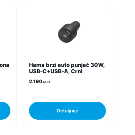
EAN:
5060472353375
Zemlja porekla:
Kina
Prava potrošača:
Zagarantovana sva prava kupaca po osnovu
zakona o zaštiti potrošača. Detaljnije o ugovoru
na daljinu, uslove reklamacije i povrata pročitajte
fona
Hama brzi auto punjač 30W,
-
ovde
USB-C+USB-A, Crni
2.190
RSD
Napomena:
Superfon doo se trudi da informacije i fotografije
artikala budu što tačnije i detaljnije ali ne može
da garantuje da su svi podaci apsolutno ispravni.
Detaljnije