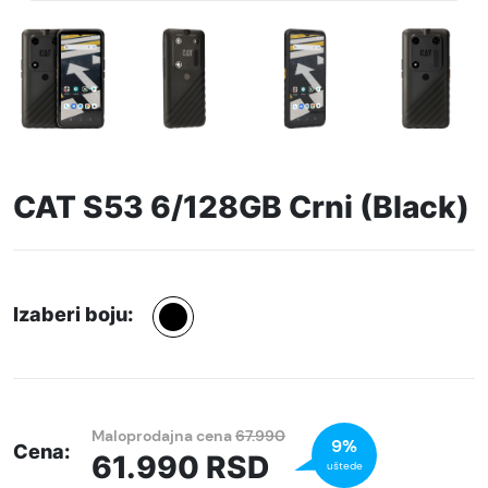
CAT S53 6/128GB Crni (Black)
Izaberi boju:
Maloprodajna cena
67.990
9%
Cena:
61.990
RSD
uštede