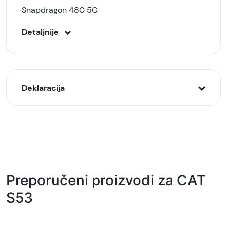
Snapdragon 480 5G
Detaljnije
Deklaracija
Model:
CAT S53 6/128GB Crni (Black)
Naziv i vrsta robe:
Mobilni telefon
Preporučeni proizvodi za CAT
Uvoznik:
S53
Atom partner