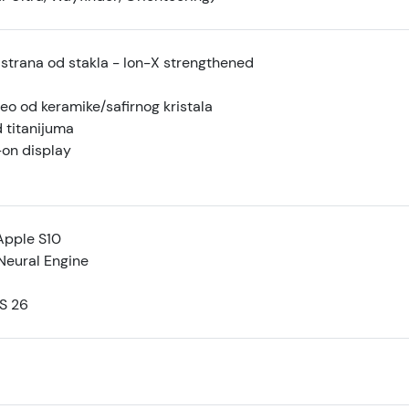
 strana od stakla - Ion-X strengthened
eo od keramike/safirnog kristala
 titanijuma
on display
Apple S10
Neural Engine
S 26