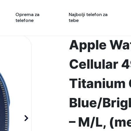
Oprema za
Najbolji telefon za
telefone
tebe
Apple Wat
Cellular 
Titanium 
Blue/Brig
– M/L, (