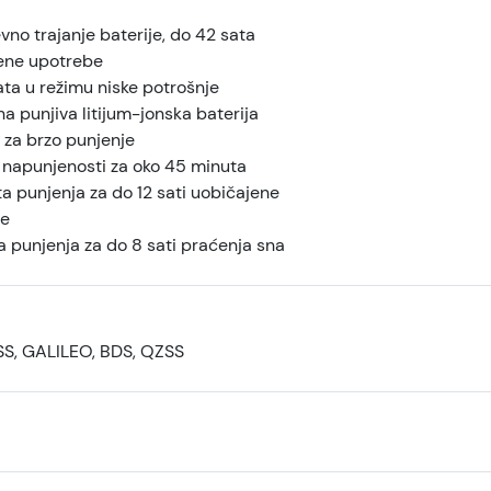
no trajanje baterije, do 42 sata
ene upotrebe
ta u režimu niske potrošnje
 punjiva litijum-jonska baterija
 za brzo punjenje
napunjenosti za oko 45 minuta
a punjenja za do 12 sati uobičajene
e
 punjenja za do 8 sati praćenja sna
, GALILEO, BDS, QZSS