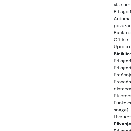
visinom
Prilago
Automat
povezan
Backtra
Offline
Upozore
Bicikli
Prilagođ
Prilagod
Praćenj
Prosečna
distanc
Bluetoo
Funkcio
snage)
Live Act
Plivanj
Prilagođ