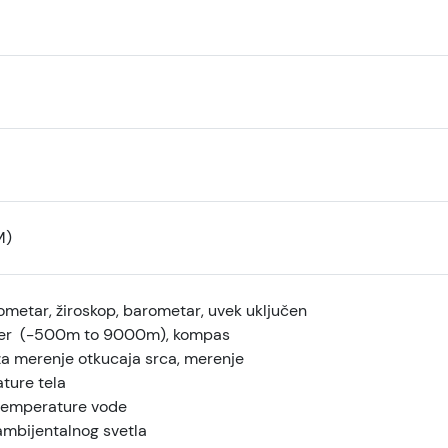
M)
ometar, žiroskop, barometar, uvek uključen
er (-500m to 9000m), kompas
za merenje otkucaja srca, merenje
ture tela
temperature vode
ambijentalnog svetla