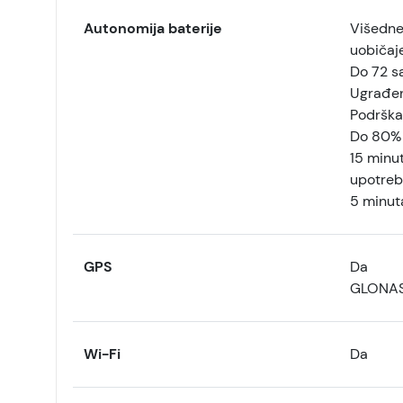
Autonomija baterije
Višednev
uobičaj
Do 72 sa
Ugrađena
Podrška
Do 80% 
15 minut
upotreb
5 minuta
GPS
Da
GLONASS
Wi-Fi
Da