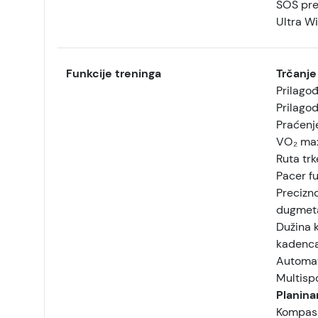
SOS pre
Ultra W
Funkcije treninga
Trčanje
Prilagođ
Prilagod
Praćenj
VO₂ ma
Ruta trk
Pacer fu
Precizn
dugmet
Dužina 
kadenca,
Automat
Multispo
Planina
Kompas