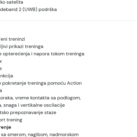
ko satelita
ideband 2 (UWB) podrška
eni treninzi
ljivi prikazi treninga
e opterećenja i napora tokom treninga
x
e
nkcija
o pokretanje treninga pomoću Action
a
koraka, vreme kontakta sa podlogom,
 snaga i vertikalne oscilacije
sko prepoznavanje staze
rt trening
renje
 sa smerom, nagibom, nadmorskom