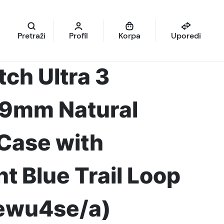
Pretraži
Profil
Korpa
Uporedi
ch Ultra 3
49mm Natural
Case with
ht Blue Trail Loop
mewu4se/a)