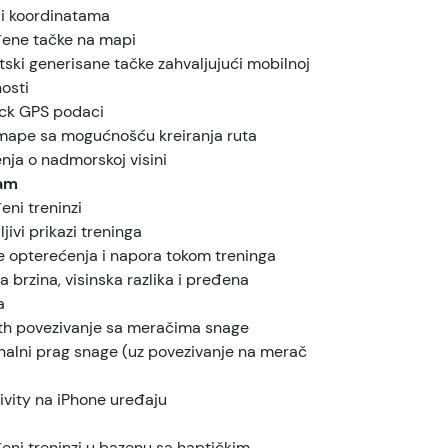
 i koordinatama
đene tačke na mapi
ski generisane tačke zahvaljujući mobilnoj
osti
ck GPS podaci
 mape sa mogućnošću kreiranja ruta
nja o nadmorskoj visini
zam
eni treninzi
ljivi prikazi treninga
e opterećenja i napora tokom treninga
 brzina, visinska razlika i pređena
a
th povezivanje sa meračima snage
nalni prag snage (uz povezivanje na merač
ivity na iPhone uređaju
e
eni treninzi u bazenu sa haptičkim