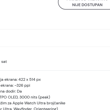
NIJE DOSTUPAN
 sat
ja ekrana: 422 x 514 px
 ekrana: ~326 ppi
 na dodir: Da
LTPO OLED, 3000 nits (peak)
ežim za Apple Watch Ultra brojčanike
 Ultra, Wayfinder, Orienteering)