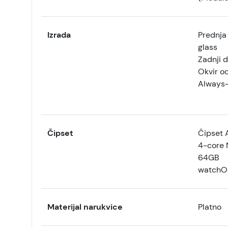
Izrada
Prednja
glass
Zadnji d
Okvir od
Always-
Čipset
Čipset 
4-core 
64GB
watchO
Materijal narukvice
Platno