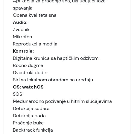
Aplikacija za praćenje sna, uključujući faze
spavanja
Ocena kvaliteta sna
Audio:
Zvučnik
Mikrofon
Reprodukcija medija
Kontrole:
Digitalna krunica sa haptičkim odzivom
Bočno dugme
Dvostruki dodir
Siri sa lokalnom obradom na uređaju
OS:
watchOS
SOS
Međunarodno pozivanje u hitnim slučajevima
Detekcija sudara
Detekcija pada
Praćenje buke
Backtrack funkcija