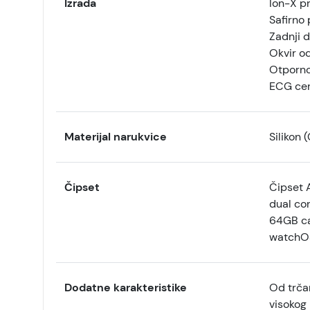
Izrada
Ion-X pr
Safirno 
Zadnji d
Okvir od
Otporno
ECG cert
Materijal narukvice
Silikon (
Čipset
Čipset 
dual co
64GB c
watchOS
Dodatne karakteristike
Od trčan
visokog 