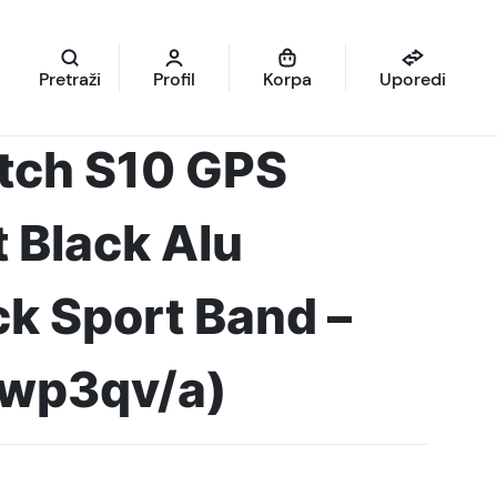
Pretraži
Profil
Korpa
Uporedi
tch S10 GPS
 Black Alu
k Sport Band –
wp3qv/a)