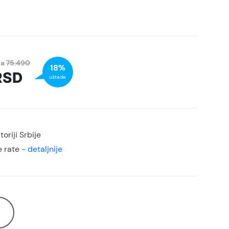
na
75.490
18%
RSD
uštede
oriji Srbije
 rate
- detaljnije