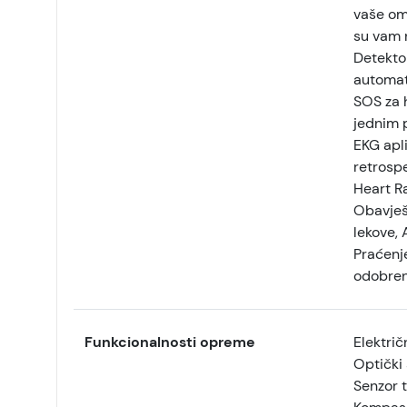
vaše om
su vam n
Detekto
automat
SOS za 
jednim 
EKG apli
retrosp
Heart R
Obavješ
lekove, 
Praćenje
odobren
Funkcionalnosti opreme
Električ
Optički 
Senzor 