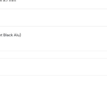
 x 9.7 mm
t Black Alu)
mwwp3qv/a Apple Watch S10 GPS 46mm Jet Black Alu Ca
Pametni sat
Superfon