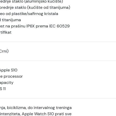
ednje staklo (aluminijsko kućište)
prednje staklo (kućište od titanijuma)
eo od plastike/safirnog kristala
 titanijuma
st na prašinu IP6X prema IEC 60529
ifikat
Crni)
Apple S10
re processor
apacity
 11
ja, biciklizma, do intervalnog treninga
intenziteta, Apple Watch S10 prati sve