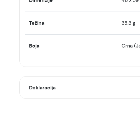
Dimenzije
46 x 39
Težina
35.3 g
Boja
Crna (Je
Deklaracija
Model:
Naziv i vrsta robe:
Uvoznik: