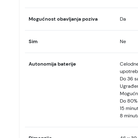
Mogućnost obavljanja poziva
Da
Sim
Ne
Autonomija baterije
Celodnev
upotreb
Do 36 sa
Ugrađena
Mogućno
Do 80% 
15 minu
8 minuta