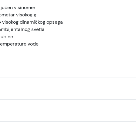
ljučen visinomer
ometar visokog g
p visokog dinamičkog opsega
ambijentalnog svetla
ubine
temperature vode