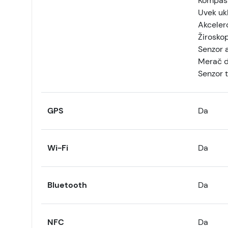
Kompas
Uvek uk
Akceler
Žirosko
Senzor 
Merač d
Senzor 
GPS
Da
Wi-Fi
Da
Bluetooth
Da
NFC
Da