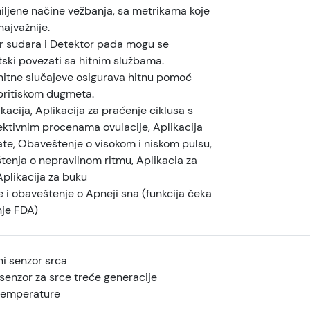
iljene načine vežbanja, sa metrikama koje
ajvažnije.
r sudara i Detektor pada mogu se
ski povezati sa hitnim službama.
hitne slučajeve osigurava hitnu pomoć
pritiskom dugmeta.
kacija, Aplikacija za praćenje ciklusa s
ektivnim procenama ovulacije, Aplikacija
ate, Obaveštenje o visokom i niskom pulsu,
tenja o nepravilnom ritmu, Aplikacia za
Aplikacija za buku
 i obaveštenje o Apneji sna (funkcija čeka
je FDA)
ni senzor srca
senzor za srce treće generacije
temperature