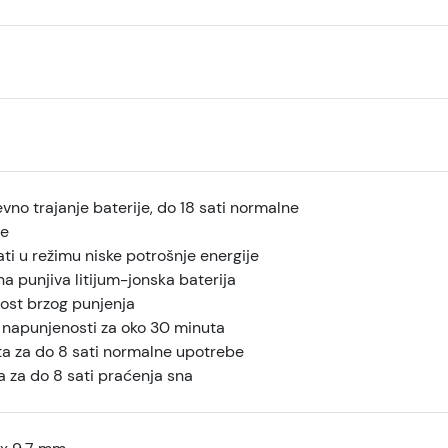
no trajanje baterije, do 18 sati normalne
e
ti u režimu niske potrošnje energije
 punjiva litijum-jonska baterija
st brzog punjenja
napunjenosti za oko 30 minuta
ta za do 8 sati normalne upotrebe
 za do 8 sati praćenja sna