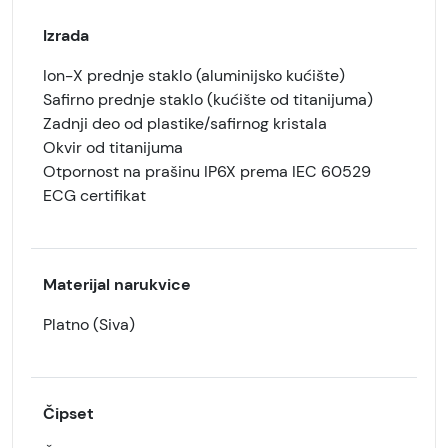
Izrada
Ion-X prednje staklo (aluminijsko kućište)
Safirno prednje staklo (kućište od titanijuma)
Zadnji deo od plastike/safirnog kristala
Okvir od titanijuma
Otpornost na prašinu IP6X prema IEC 60529
ECG certifikat
Materijal narukvice
Platno (Siva)
Čipset