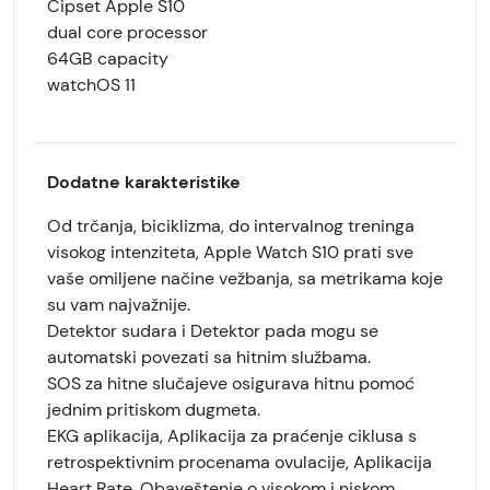
Čipset Apple S10
dual core processor
64GB capacity
watchOS 11
Dodatne karakteristike
Od trčanja, biciklizma, do intervalnog treninga
visokog intenziteta, Apple Watch S10 prati sve
vaše omiljene načine vežbanja, sa metrikama koje
su vam najvažnije.
Detektor sudara i Detektor pada mogu se
automatski povezati sa hitnim službama.
SOS za hitne slučajeve osigurava hitnu pomoć
jednim pritiskom dugmeta.
EKG aplikacija, Aplikacija za praćenje ciklusa s
retrospektivnim procenama ovulacije, Aplikacija
Heart Rate, Obaveštenje o visokom i niskom