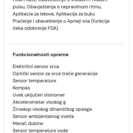
pulsu, Obavještenja o nepravilnom ritmu,
Aplikacia za lekove, Aplikacija za buku
Praćenje i obaveštenje o Apneji sna (funkcija
čeka odobrenje FDA)
Funkcionalnosti opreme
Električni senzor srca
Optički senzor za srce treće generacije
Senzor temperature
Kompas
Uvek uključen visinomer
Akcelerometar visokog g
Žiroskop visokog dinamičkog opsega
Senzor ambijentalnog svetla
Merač dubine
Senzor temperature vode