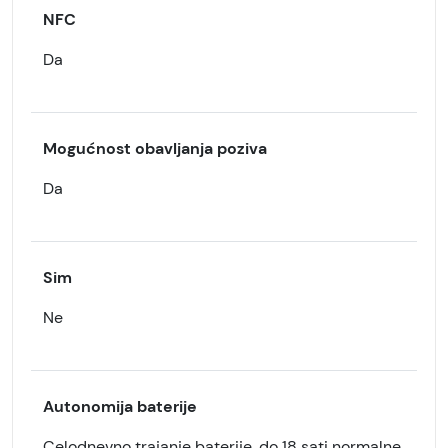
NFC
Da
Mogućnost obavljanja poziva
Da
Sim
Ne
Autonomija baterije
Celodnevno trajanje baterije, do 18 sati normalne