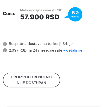
Maloprodajna cena
70.790
18%
Cena:
57.900
RSD
uštede
Besplatna dostava na teritoriji Srbije
2.697 RSD na 24 mesečne rate
- detaljnije
PROIZVOD TRENUTNO
NIJE DOSTUPAN