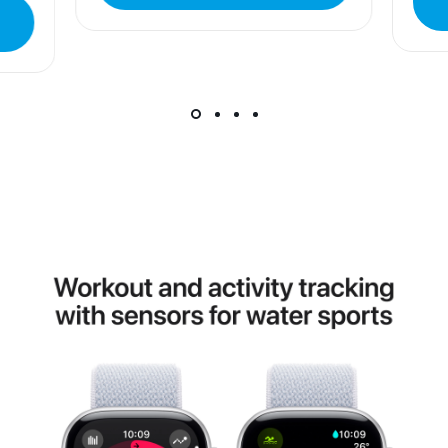
da garantuje da su svi podaci apsolutno ispravni.