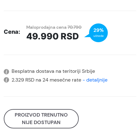
Maloprodajna cena
70.790
29%
Cena:
49.990
RSD
uštede
Besplatna dostava na teritoriji Srbije
2.329 RSD na 24 mesečne rate
- detaljnije
PROIZVOD TRENUTNO
NIJE DOSTUPAN