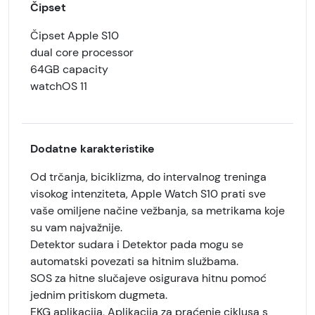
Čipset
Čipset Apple S10
dual core processor
64GB capacity
watchOS 11
Dodatne karakteristike
Od trčanja, biciklizma, do intervalnog treninga
visokog intenziteta, Apple Watch S10 prati sve
vaše omiljene načine vežbanja, sa metrikama koje
su vam najvažnije.
Detektor sudara i Detektor pada mogu se
automatski povezati sa hitnim službama.
SOS za hitne slučajeve osigurava hitnu pomoć
jednim pritiskom dugmeta.
EKG aplikacija, Aplikacija za praćenje ciklusa s