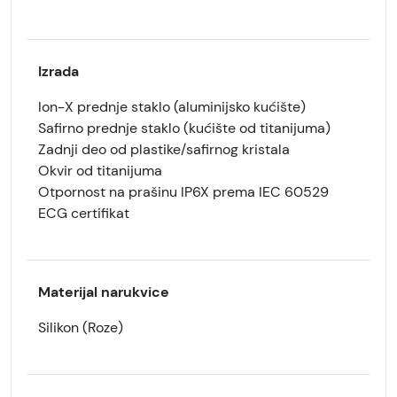
Izrada
Ion-X prednje staklo (aluminijsko kućište)
Safirno prednje staklo (kućište od titanijuma)
Zadnji deo od plastike/safirnog kristala
Okvir od titanijuma
Otpornost na prašinu IP6X prema IEC 60529
ECG certifikat
Materijal narukvice
Silikon (Roze)