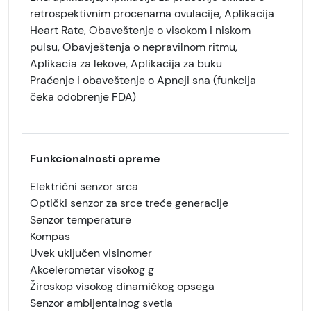
retrospektivnim procenama ovulacije, Aplikacija
Heart Rate, Obaveštenje o visokom i niskom
pulsu, Obavještenja o nepravilnom ritmu,
Aplikacia za lekove, Aplikacija za buku
Praćenje i obaveštenje o Apneji sna (funkcija
čeka odobrenje FDA)
Funkcionalnosti opreme
Električni senzor srca
Optički senzor za srce treće generacije
Senzor temperature
Kompas
Uvek uključen visinomer
Akcelerometar visokog g
Žiroskop visokog dinamičkog opsega
Senzor ambijentalnog svetla