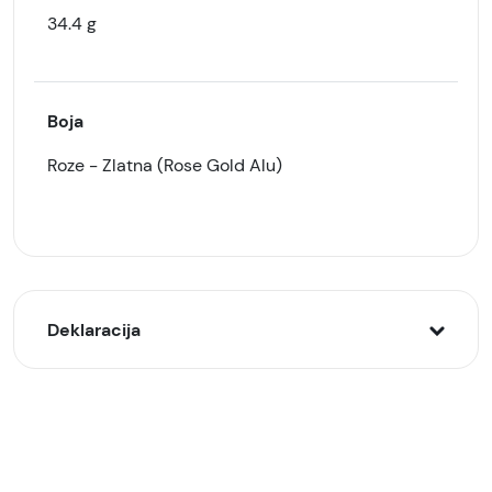
34.4 g
Boja
Roze - Zlatna (Rose Gold Alu)
Deklaracija
Model:
mwwh3qv/a Apple Watch S10 GPS 42mm Rose
Gold Alu Case/Light Blush Sport Band - S/M