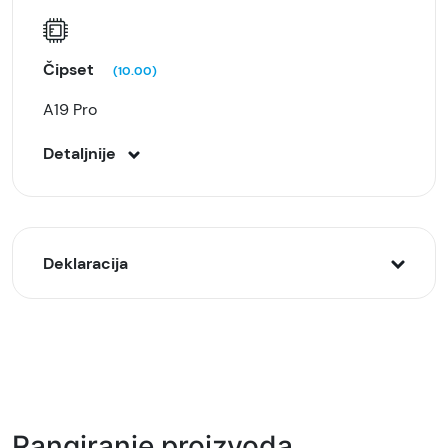
Čipset
(10.00)
A19 Pro
Detaljnije
Deklaracija
Model:
Apple iPhone Air 12/256GB, Crni (Space Black),
(mg2l4sx/a)
Naziv i vrsta robe:
Rangiranje proizvoda