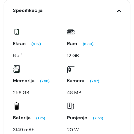
Specifikacija
Ekran
Ram
(9.12)
(8.89)
6.5 "
12 GB
Memorija
Kamera
(7.58)
(7.57)
256 GB
48 MP
Baterija
Punjenje
(1.75)
(2.53)
3149 mAh
20 W