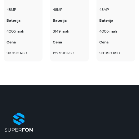
da garantuje da su svi podaci apsolutno ispravni.
48MP
48MP
48MP
Baterija
Baterija
Baterija
4005 mah
3149 mah
4005 mah
Cena
Cena
Cena
93.990 RSD
122.990 RSD
93.990 RSD