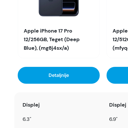
Apple iPhone 17 Pro
Apple
12/256GB, Teget (Deep
12/512G
Blue), (mg8j4sx/a)
(mfyq
Detaljnije
Displej
Displej
6.3"
6.9"