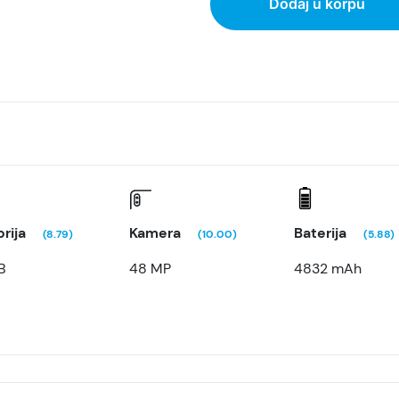
Dodaj u korpu
rija
Kamera
Baterija
(8.79)
(10.00)
(5.88)
B
48 MP
4832 mAh