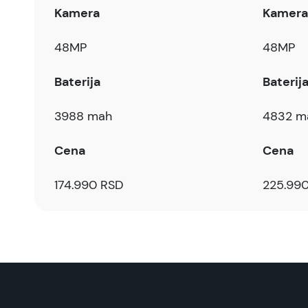
Kamera
Kamera
48MP
48MP
Baterija
Baterij
3988 mah
4832 m
Cena
Cena
174.990 RSD
225.99