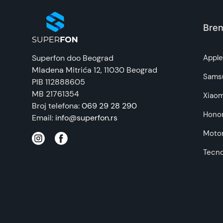
Bren
Superfon doo Beograd
Appl
Mladena Mitrića 12
, 11030 Beograd
Sams
PIB 112888605
MB 21761354
Xiaom
Broj telefona:
069 29 28 290
Hono
Email:
info@superfon.rs
Motor
Tecn