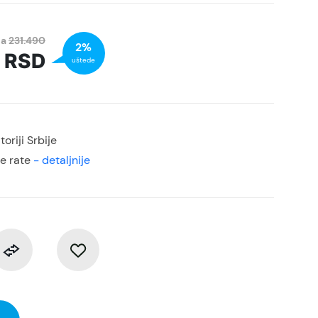
na
231.490
2%
0
RSD
uštede
oriji Srbije
e rate
- detaljnije