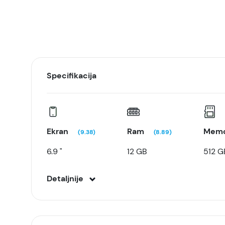
Specifikacija
Ekran
Ram
Memo
(9.38)
(8.89)
6.9 "
12 GB
512 G
Detaljnije