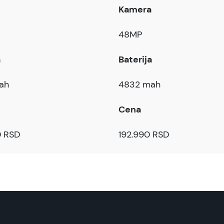
Kamera
48MP
a
Baterija
ah
4832 mah
Cena
0 RSD
192.990 RSD