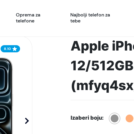
Oprema za
Najbolji telefon za
telefone
tebe
Apple iPh
8.10
12/512GB, 
(mfyq4sx
Izaberi boju: