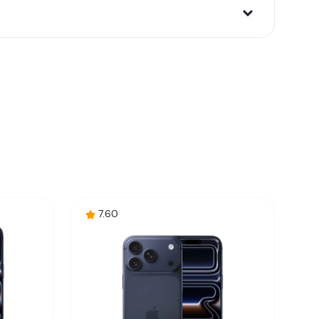
a)
7.60
i potrošača. Detaljnije o ugovoru na daljinu,
budu što tačnije i detaljnije ali ne može da