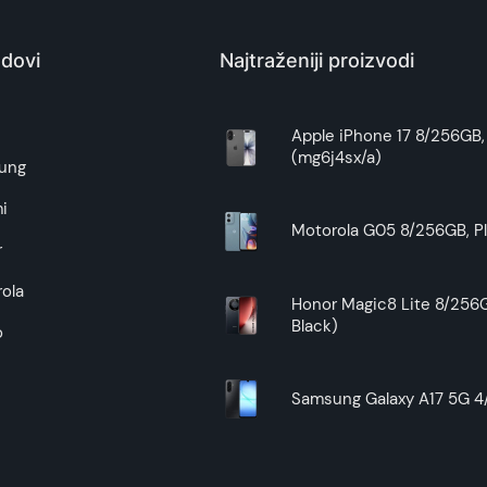
dovi
Najtraženiji proizvodi
e
Apple iPhone 17 8/256GB, 
(mg6j4sx/a)
ung
i
Motorola G05 8/256GB, Pl
r
ola
Honor Magic8 Lite 8/256G
Black)
o
Samsung Galaxy A17 5G 4/