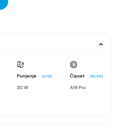
Punjenje
Čipset
(3.73)
(10.00)
20 W
A19 Pro