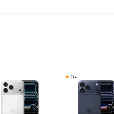
Apple iPhone 17 Pro Max 12/512GB, Sivi (Silver), (mfyq4sx/
Mobilni telefon
Superfon
195950639445
Kina
7.92
Zagarantovana sva prava kupaca po osnovu zakona o zaštit
uslove reklamacije i povrata pročitajte -
ovde
Superfon doo se trudi da informacije i fotografije artikala 
garantuje da su svi podaci apsolutno ispravni.