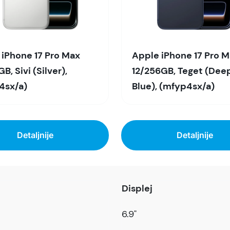
 iPhone 17 Pro Max
Apple iPhone 17 Pro 
B, Sivi (Silver),
12/256GB, Teget (Dee
4sx/a)
Blue), (mfyp4sx/a)
Detaljnije
Detaljnije
Displej
6.9"