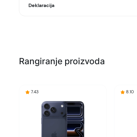
Deklaracija
Model:
Naziv i vrsta robe:
Uvoznik:
Rangiranje proizvoda
EAN:
Zemlja porekla:
7.43
8.10
Prava potrošača:
Napomena: