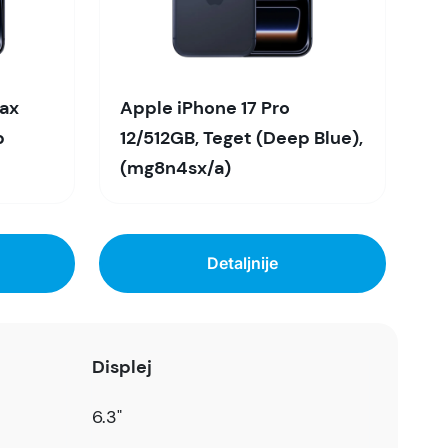
Max
Apple iPhone 17 Pro
p
12/512GB, Teget (Deep Blue),
(mg8n4sx/a)
Detaljnije
Displej
6.3"