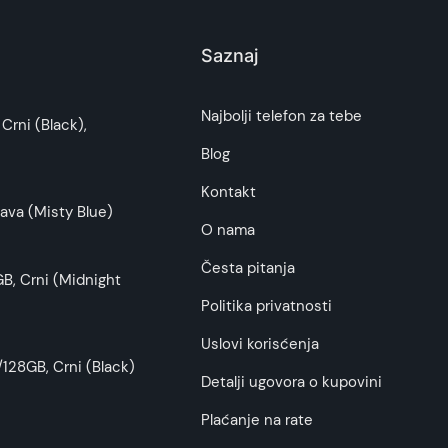
Saznaj
Najbolji telefon za tebe
Crni (Black),
Blog
Kontakt
ava (Misty Blue)
O nama
Česta pitanja
B, Crni (Midnight
Politika privatnosti
Uslovi korisćenja
128GB, Crni (Black)
Detalji ugovora o kupovini
Plaćanje na rate