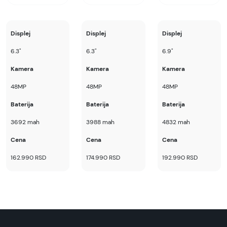
-
ovde
Napomena:
Displej
Displej
Displej
Superfon doo se trudi da informacije i fotografije
6.3"
6.3"
6.9"
artikala budu što tačnije i detaljnije ali ne može
da garantuje da su svi podaci apsolutno ispravni.
Kamera
Kamera
Kamera
48MP
48MP
48MP
Baterija
Baterija
Baterija
3692 mah
3988 mah
4832 mah
Cena
Cena
Cena
162.990 RSD
174.990 RSD
192.990 RSD