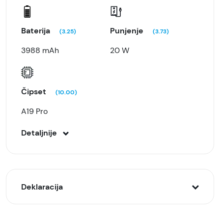
Baterija
Punjenje
(3.25)
(3.73)
3988 mAh
20 W
Čipset
(10.00)
A19 Pro
Detaljnije
Deklaracija