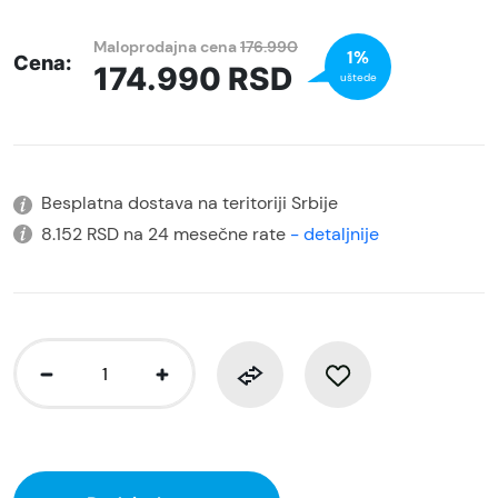
Maloprodajna cena
176.990
1%
Cena:
174.990
RSD
uštede
Besplatna dostava na teritoriji Srbije
8.152 RSD na 24 mesečne rate
- detaljnije