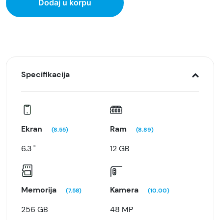
Dodaj u korpu
Specifikacija
Ekran
Ram
(8.55)
(8.89)
6.3 "
12 GB
Memorija
Kamera
(7.58)
(10.00)
256 GB
48 MP