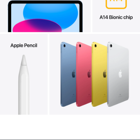
zahtevaju intenzivnu grafiku poput Genshin
Impact ili radite više stvari odjednom, iPad retko
pokazuje znake usporavanja. Ukoliko koristite
aplikacije za crtanje ili neke animacije, iPad 10th
Gen će pružiti maximalnu efikasnost.
Kamera
Sa 12MP kamerom na poleđini, iPad 2022 10th
generacije znatno unapređuje 8MP kameru svog
prethodnika. Postavljanje prednje kamere na
dužu ivicu je pametan potez koji čini video pozive
prirodnijim. Međutim, nedostatak noćnog režima
i blica može razočarati neke korisnike.
Baterija
iPad 10.9″ desete generacije nudi impresivan
baterijski vek koji bi trebao da vas održi tokom
većeg dela dana sa jednim punjenjem. Punjenje
preko USB-C omogućava brže vreme punjenja u