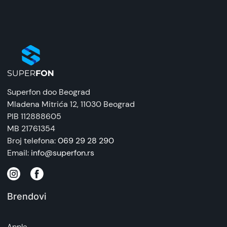
poređenju sa prethodnom generacijom, što je još
jedno dobrodošlo poboljšanje.
Superfon doo Beograd
Mladena Mitrića 12
, 11030 Beograd
PIB 112888605
MB 21761354
Broj telefona:
069 29 28 290
Email:
info@superfon.rs
Brendovi