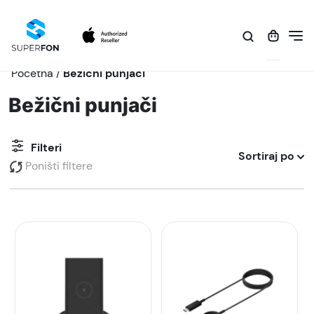
Početna
/
Bežični punjači
Bežični punjači
Filteri
Sortiraj po
Poništi filtere