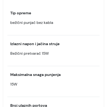
Tip opreme
bežični punjač bez kabla
Izlazni napon i jačina struje
Bežični pretvarač 15W
Maksimalna snaga punjenja
15W
Broj ulaznih portova