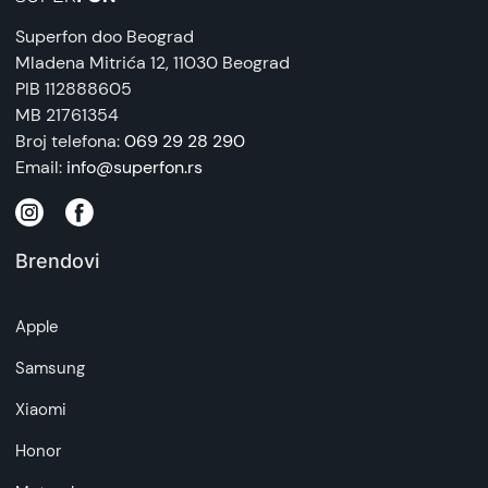
Zemlja porekla:
Superfon doo Beograd
Vietnam
Mladena Mitrića 12
, 11030 Beograd
PIB 112888605
Prava potrošača:
MB 21761354
Zagarantovana sva prava kupaca po osnovu
Broj telefona:
069 29 28 290
zakona o zaštiti potrošača. Detaljnije o ugovoru
Email:
info@superfon.rs
na daljinu, uslove reklamacije i povrata pročitajte
-
ovde
Brendovi
Napomena:
Superfon doo se trudi da informacije i fotografije
artikala budu što tačnije i detaljnije ali ne može
Apple
da garantuje da su svi podaci apsolutno ispravni.
Samsung
Xiaomi
Honor