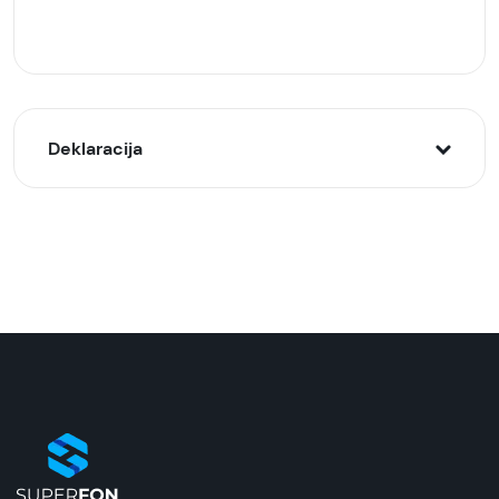
Deklaracija
Model:
Samsung bežični punjač P2400 Beli
Naziv i vrsta robe:
Bežični punjač
Uvoznik:
ReproMarket
EAN:
8806092978690