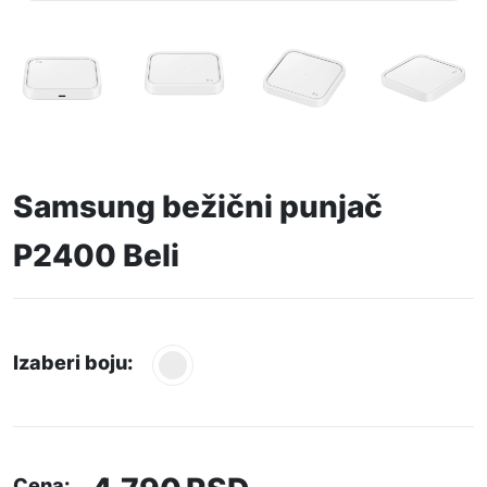
Samsung bežični punjač
P2400 Beli
Izaberi boju:
Cena: