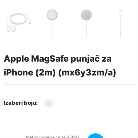
Apple MagSafe punjač za
iPhone (2m) (mx6y3zm/a)
Izaberi boju:
Maloprodajna cena
9.990