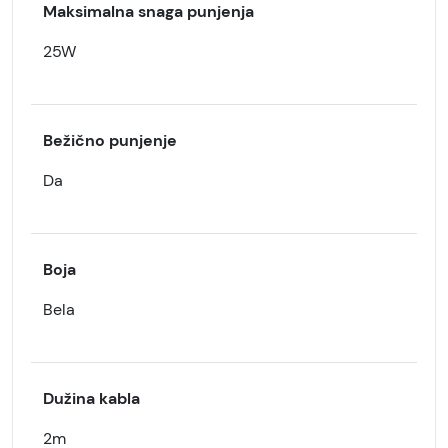
Maksimalna snaga punjenja
25W
Bežično punjenje
Da
Boja
Bela
Dužina kabla
2m