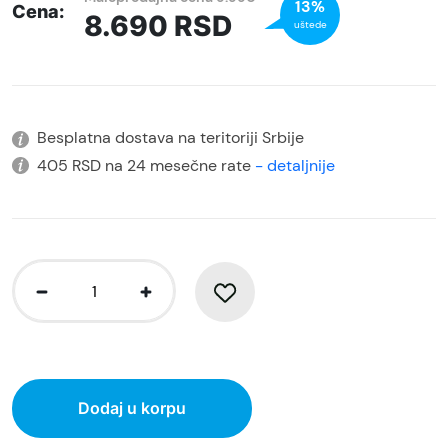
13%
Cena:
8.690
RSD
uštede
Besplatna dostava na teritoriji Srbije
405 RSD na 24 mesečne rate
- detaljnije
Dodaj u korpu