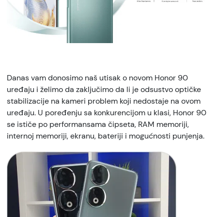
Danas vam donosimo naš utisak o novom Honor 90
uređaju i želimo da zaključimo da li je odsustvo optičke
stabilizacije na kameri problem koji nedostaje na ovom
uređaju. U poređenju sa konkurencijom u klasi, Honor 90
se ističe po performansama čipseta, RAM memoriji,
internoj memoriji, ekranu, bateriji i mogućnosti punjenja.