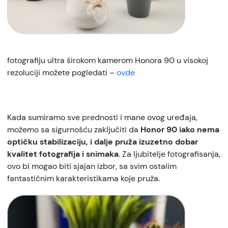
fotografiju ultra širokom kamerom Honora 90 u visokoj
rezoluciji možete pogledati –
ovde
Kada sumiramo sve prednosti i mane ovog uređaja,
možemo sa sigurnošću zaključiti da
Honor 90 iako nema
optičku stabilizaciju, i dalje pruža izuzetno dobar
kvalitet fotografija i snimaka
. Za ljubitelje fotografisanja,
ovo bi mogao biti sjajan izbor, sa svim ostalim
fantastičnim karakteristikama koje pruža.