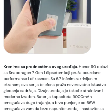
Krenimo sa prednostima ovog uređaja
. Honor 90 dolazi
sa Snapdragon 7 Gen 1 čipsetom koji pruža pouzdane
performanse i efikasnost. Sa 6.7 inčnim zakrivljenim
ekranom, ova serija telefona pruža neverovatno iskustvo
gledanja sadržaja. Dizajn uređaja je takođe atraktivan i
moderno izrađen. Baterija kapaciteta 5000mAh
omogućava dugo trajanje, a brzo punjenje od 66W
omogućava vam da brzo napunite uređaj i nastavite sa