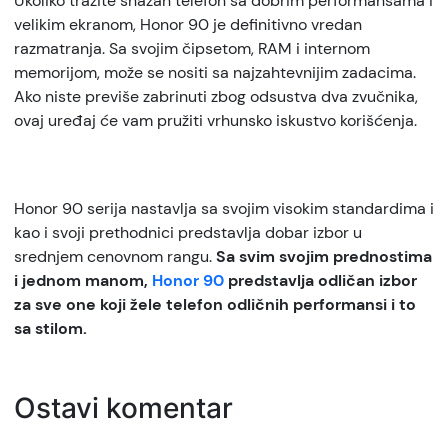
Ukoliko tražite snažan telefon sa dobrim performansama i
velikim ekranom, Honor 90 je definitivno vredan
razmatranja. Sa svojim čipsetom, RAM i internom
memorijom, može se nositi sa najzahtevnijim zadacima.
Ako niste previše zabrinuti zbog odsustva dva zvučnika,
ovaj uređaj će vam pružiti vrhunsko iskustvo korišćenja.
Honor 90 serija nastavlja sa svojim visokim standardima i
kao i svoji prethodnici predstavlja dobar izbor u
srednjem cenovnom rangu.
Sa svim svojim prednostima
i jednom manom,
Honor 90
predstavlja odličan izbor
za sve one koji žele telefon odličnih performansi i to
sa stilom.
Ostavi komentar