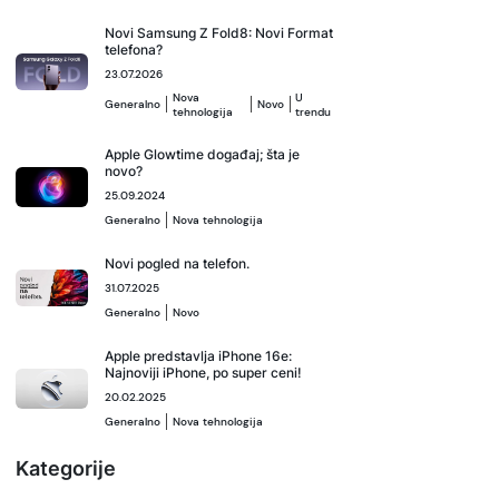
Novi Samsung Z Fold8: Novi Format
telefona?
23.07.2026
Nova
U
Generalno
Novo
tehnologija
trendu
Apple Glowtime događaj; šta je
novo?
25.09.2024
Generalno
Nova tehnologija
Novi pogled na telefon.
31.07.2025
Generalno
Novo
Apple predstavlja iPhone 16e:
Najnoviji iPhone, po super ceni!
20.02.2025
Generalno
Nova tehnologija
Kategorije