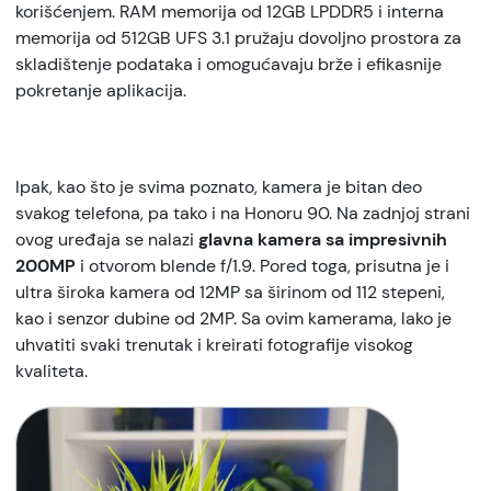
korišćenjem. RAM memorija od 12GB LPDDR5 i interna
memorija od 512GB UFS 3.1 pružaju dovoljno prostora za
skladištenje podataka i omogućavaju brže i efikasnije
pokretanje aplikacija.
Ipak, kao što je svima poznato, kamera je bitan deo
svakog telefona, pa tako i na Honoru 90. Na zadnjoj strani
ovog uređaja se nalazi
glavna kamera sa impresivnih
200MP
i otvorom blende f/1.9. Pored toga, prisutna je i
ultra široka kamera od 12MP sa širinom od 112 stepeni,
kao i senzor dubine od 2MP. Sa ovim kamerama, lako je
uhvatiti svaki trenutak i kreirati fotografije visokog
kvaliteta.