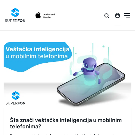
Početna
/
Blog
/
Ekrani
Kategorija: Ekrani
Šta znači veštačka inteligencija u mobilnim
telefonima?