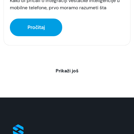
Kako bi pričali o integraciji veštačke inteligencije u
mobilne telefone, prvo moramo razumeti šta
Pročitaj
Prikaži još