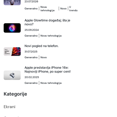
23.07.2026
Nova
U
Generalno
Novo
tehnologija
trendu
Apple Glowtime događaj; šta je
novo?
25.09.2024
Generalno
Nova tehnologija
Novi pogled na telefon.
31.07.2025
Generalno
Novo
Apple predstavlja iPhone 16e:
Najnoviji iPhone, po super ceni!
20.02.2025
Generalno
Nova tehnologija
Kategorije
Ekrani