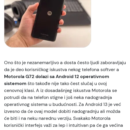
Ono što je nezanemarljivo a dosta često ljudi zaboravljaju
da je deo korisničkog iskustva nekog telefona softver a
Motorola G72 dolazi sa Android 12 operativnom
sistemom
što takođe nije tako čest slučaj u ovoj
cenovnoj klasi. A iz dosadašnjeg iskustva Motorola se
potrudi da na telefon stigne i još neka nadogradnja
operativnog sistema u budućnosti. Za Android 13 je već
izvesno da će ovaj model dobiti nadogradnju ali možda
će biti i na neku narednu verziju. Svakako Motorola
korisnički interfejs važi za lep i intuitivan pa će ga većina