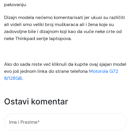
pakovanju.
Dizajn modela nećemo komentarisati jer ukusi su različiti
ali videli smo veliki broj muškaraca ali i žena koje su
zadovoljne bile i dizajnom koji kao da vuče neke crte od
neke Thinkpad serije laptopova.
Ako do sada niste već kliknuli da kupite ovaj sjajan model
evo još jednom linka do strane telefona
Motorola G72
8/128GB
.
Ostavi komentar