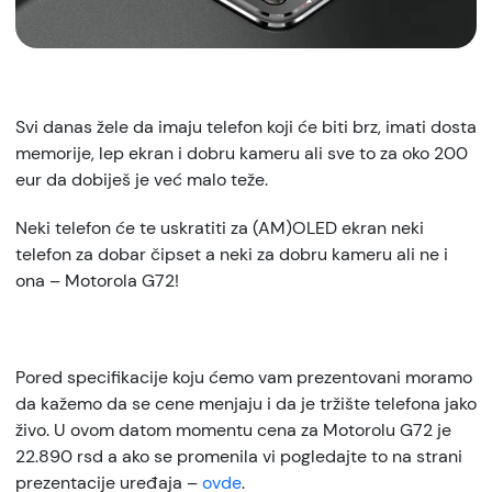
Svi danas žele da imaju telefon koji će biti brz, imati dosta
memorije, lep ekran i dobru kameru ali sve to za oko 200
eur da dobiješ je već malo teže.
Neki telefon će te uskratiti za (AM)OLED ekran neki
telefon za dobar čipset a neki za dobru kameru ali ne i
ona – Motorola G72!
Pored specifikacije koju ćemo vam prezentovani moramo
da kažemo da se cene menjaju i da je tržište telefona jako
živo. U ovom datom momentu cena za Motorolu G72 je
22.890 rsd a ako se promenila vi pogledajte to na strani
prezentacije uređaja –
ovde
.