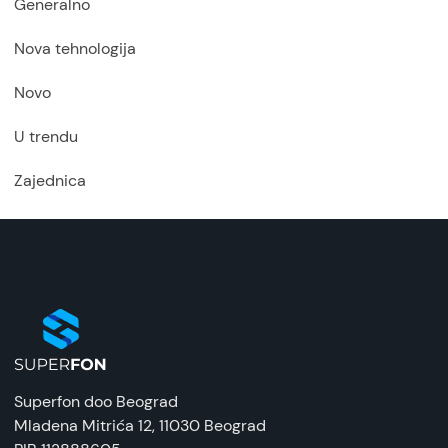
Generalno
Nova tehnologija
Novo
U trendu
Zajednica
Superfon doo Beograd
Mladena Mitrića 12
, 11030 Beograd