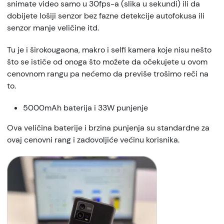
snimate video samo u 30fps-a (slika u sekundi) ili da
dobijete lošiji senzor bez fazne detekcije autofokusa ili
senzor manje veličine itd.
Tu je i širokougaona, makro i selfi kamera koje nisu nešto
što se ističe od onoga što možete da očekujete u ovom
cenovnom rangu pa nećemo da previše trošimo reči na
to.
5000mAh baterija i 33W punjenje
Ova veličina baterije i brzina punjenja su standardne za
ovaj cenovni rang i zadovoljiće većinu korisnika.