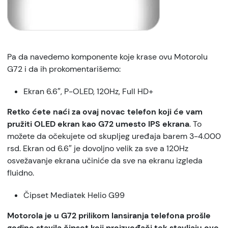
Pa da navedemo komponente koje krase ovu Motorolu
G72 i da ih prokomentarišemo:
Ekran 6.6″, P-OLED, 120Hz, Full HD+
Retko ćete naći za ovaj novac telefon koji će vam
pružiti OLED ekran kao G72 umesto IPS ekrana
. To
možete da očekujete od skupljeg uređaja barem 3-4.000
rsd. Ekran od 6.6″ je dovoljno velik za sve a 120Hz
osvežavanje ekrana učiniće da sve na ekranu izgleda
fluidno.
Čipset Mediatek Helio G99
Motorola je u G72 prilikom lansiranja telefona prošle
godine stavila čipset koji proizvođači tek stavljaju ove