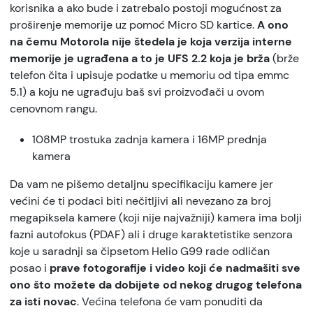
korisnika a ako bude i zatrebalo postoji mogućnost za
proširenje memorije uz pomoć Micro SD kartice.
A ono
na čemu Motorola nije štedela je koja verzija interne
memorije je ugrađena a to je UFS 2.2 koja je brža
(brže
telefon čita i upisuje podatke u memoriu od tipa emmc
5.1) a koju ne ugrađuju baš svi proizvođači u ovom
cenovnom rangu.
108MP trostuka zadnja kamera i 16MP prednja
kamera
Da vam ne pišemo detaljnu specifikaciju kamere jer
većini će ti podaci biti nečitljivi ali nevezano za broj
megapiksela kamere (koji nije najvažniji) kamera ima bolji
fazni autofokus (PDAF) ali i druge karaktetistike senzora
koje u saradnji sa čipsetom Helio G99 rade odličan
posao i
prave fotogorafije i video koji će nadmašiti sve
ono što možete da dobijete od nekog drugog telefona
za isti novac
. Većina telefona će vam ponuditi da