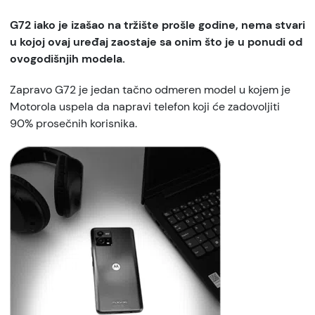
G72 iako je izašao na tržište prošle godine, nema stvari
u kojoj ovaj uređaj zaostaje sa onim što je u ponudi od
ovogodišnjih modela.
Zapravo G72 je jedan tačno odmeren model u kojem je
Motorola uspela da napravi telefon koji će zadovoljiti
90% prosečnih korisnika.