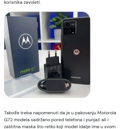
korisnika zavoleti.
Takođe treba napomenuti da je u pakovanju Motorola
G72 modela sadržano pored telefona i punjač ali i
zaštitna maska što retko koji model idalje ima u svom