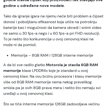
godine u određene nove modele
.
Tako da igranje igara na njemu neće biti problem a čipset
donosi i poboljšanu efikasnost koja utiče na potrošnju
baterije kao i mogućnost da kamera obradi i snimi video
ne samo u 30 fps-a nego i u 60 fps-a pri FHD rezoluciji.
To je nešto što konkurencija u ovoj cenovnoj klasi ne
može ni da pomisli.
Memorija – 8GB RAM i 128GB interne memorije
A da bi sve radilo glatko
Motorola je stavila 6GB RAM
memorije
klase LPDDR4x koje je standard u ovoj
cenovnoj klasi. Na ovu brzinu procesora i klasu memorije
više od 8GB RAM memorije nema nekog prevelikog
smisla pa je ovih 8GB prava mera i nešto što nemaju svi
uređaji u ovoj cenovnoj klasi.
Što se tiče interme memorije 128GB zadovoljava većinu