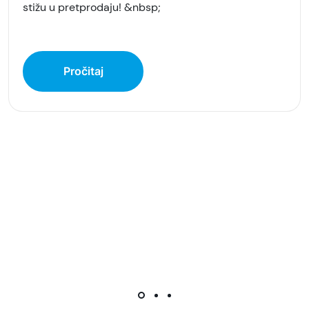
stižu u pretprodaju! &nbsp;
Pročitaj