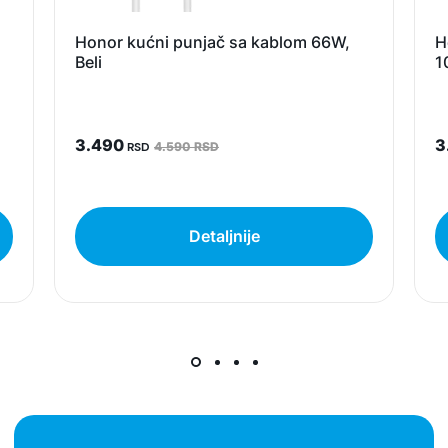
Honor kućni punjač sa kablom 66W,
H
Beli
1
3.490
3
RSD
4.590 RSD
Detaljnije