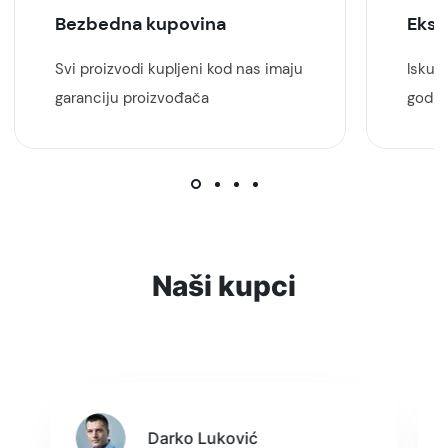
Bezbedna kupovina
Eksp
Svi proizvodi kupljeni kod nas imaju
Iskust
garanciju proizvođača
godin
Naši kupci
Darko Luković