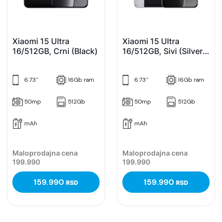
Xiaomi 15 Ultra
Xiaomi 15 Ultra
16/512GB, Crni (Black)
16/512GB, Sivi (Silver
Chrome)
6.73’’
16Gb ram
6.73’’
16Gb ram
50mp
512Gb
50mp
512Gb
mAh
mAh
Maloprodajna cena
Maloprodajna cena
199.990
199.990
159.990
159.990
RSD
RSD