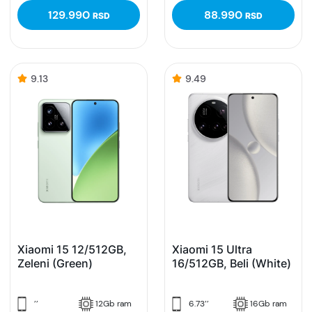
129.990
88.990
RSD
RSD
9.13
9.49
Xiaomi 15 12/512GB,
Xiaomi 15 Ultra
Zeleni (Green)
16/512GB, Beli (White)
’’
12Gb ram
6.73’’
16Gb ram