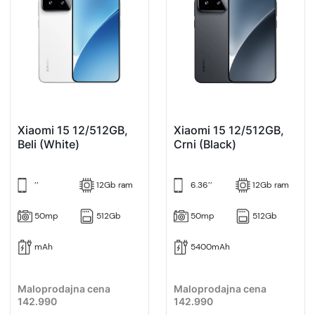
Xiaomi 15 12/512GB,
Xiaomi 15 12/512GB,
Beli (White)
Crni (Black)
’’
12Gb ram
6.36’’
12Gb ram
50mp
512Gb
50mp
512Gb
mAh
5400mAh
Maloprodajna cena
Maloprodajna cena
142.990
142.990