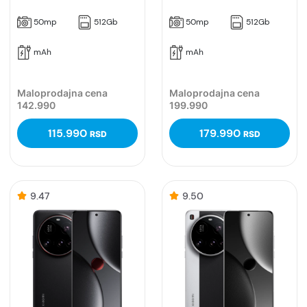
50mp
512Gb
50mp
512Gb
mAh
mAh
Maloprodajna cena
Maloprodajna cena
142.990
199.990
115.990
179.990
RSD
RSD
9.47
9.50