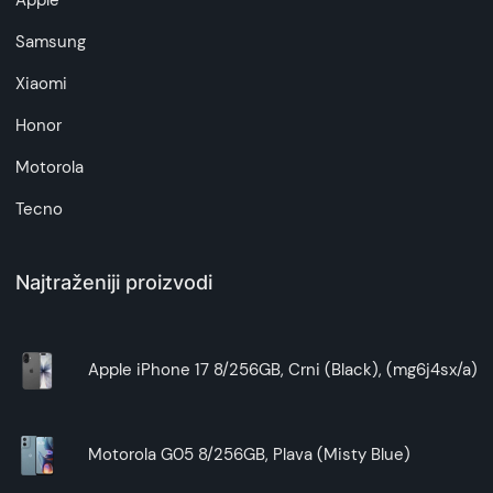
Apple
artikala budu što tačnije i detaljnije ali ne može
da garantuje da su svi podaci apsolutno ispravni.
Samsung
Xiaomi
Honor
Motorola
Tecno
Najtraženiji proizvodi
Apple iPhone 17 8/256GB, Crni (Black), (mg6j4sx/a)
Motorola G05 8/256GB, Plava (Misty Blue)