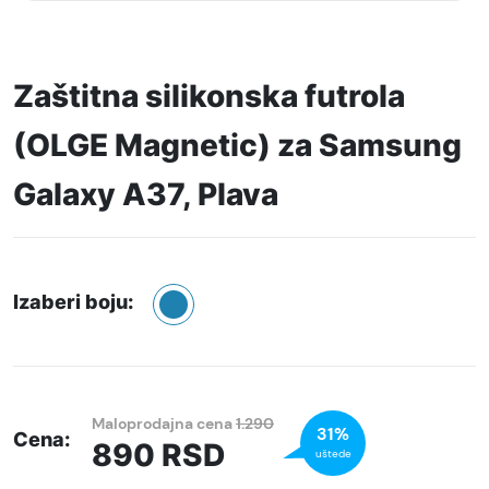
Zaštitna silikonska futrola
(OLGE Magnetic) za Samsung
Galaxy A37, Plava
Izaberi boju:
Maloprodajna cena
1.290
31%
Cena:
890
RSD
uštede