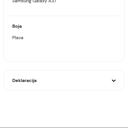
Samsung Galaxy A37
Boja
Plava
Deklaracija
Model:
Zaštitna silikonska futrola (OLGE Magnetic) za
Samsung Galaxy A37, Plava
Naziv i vrsta robe: