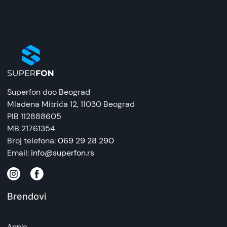
Zaštitna maska/futrola
Uvoznik:
Tehnomarket
EAN:
8676424205736
Superfon doo Beograd
Zemlja porekla:
Mladena Mitrića 12
, 11030 Beograd
Kina
PIB 112888605
MB 21761354
Prava potrošača:
Broj telefona:
069 29 28 290
Zagarantovana sva prava kupaca po osnovu
Email:
info@superfon.rs
zakona o zaštiti potrošača. Detaljnije o ugovoru
na daljinu, uslove reklamacije i povrata pročitajte
-
ovde
Brendovi
Napomena:
Superfon doo se trudi da informacije i fotografije