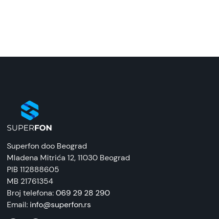
Model:
Zaštitna silikonska futrola (FLURO) za Samsung
Galaxy S25 Ultra, Lila
Naziv i vrsta robe:
Zaštitna maska/futrola
Uvoznik:
Tehnomarket
EAN:
8676424204465
Superfon doo Beograd
Zemlja porekla:
Mladena Mitrića 12
, 11030 Beograd
Kina
PIB 112888605
MB 21761354
Prava potrošača:
Broj telefona:
069 29 28 290
Zagarantovana sva prava kupaca po osnovu
Email:
info@superfon.rs
zakona o zaštiti potrošača. Detaljnije o ugovoru