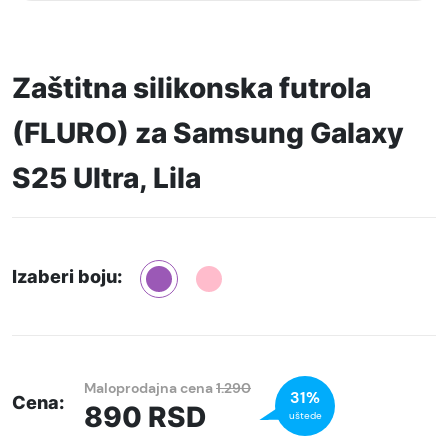
Zaštitna silikonska futrola
(FLURO) za Samsung Galaxy
S25 Ultra, Lila
Izaberi boju:
Maloprodajna cena
1.290
31%
Cena:
890
RSD
uštede