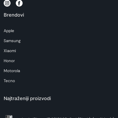
na daljinu, uslove reklamacije i povrata pročitajte
-
ovde
Brendovi
Napomena:
Superfon doo se trudi da informacije i fotografije
Apple
artikala budu što tačnije i detaljnije ali ne može
da garantuje da su svi podaci apsolutno ispravni.
Samsung
Xiaomi
Honor
Motorola
Tecno
Najtraženiji proizvodi