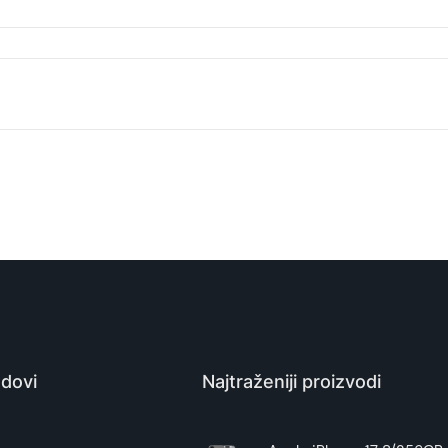
Zaštitna silikonska futrola (FLURO) za Samsung Galaxy A3
Zaštitna maska/futrola
Tehnomarket
8676424204504
Kina
dovi
Najtraženiji proizvodi
Zagarantovana sva prava kupaca po osnovu zakona o zaštit
uslove reklamacije i povrata pročitajte -
ovde
e