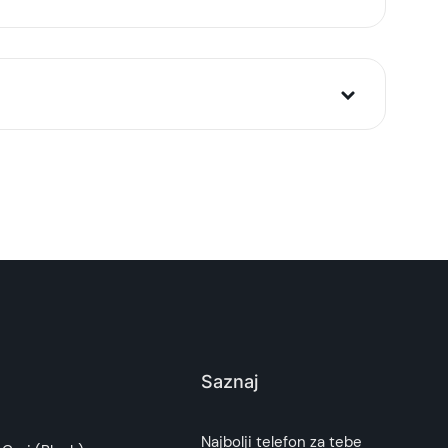
6, Zelena
Saznaj
i potrošača. Detaljnije o ugovoru na daljinu,
Najbolji telefon za tebe