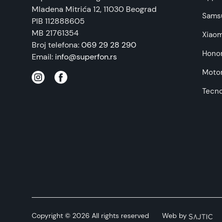
Mladena Mitrića 12
, 11030 Beograd
Napomena:
Sams
PIB 112888605
MB 21761354
Xiaom
Broj telefona:
069 29 28 290
Hono
Email:
info@superfon.rs
Motor
Tecn
Copyright © 2026 All rights reserved
Web by