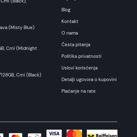
Crni (Black),
budu što tačnije i detaljnije ali ne može da
Blog
Kontakt
ava (Misty Blue)
O nama
Česta pitanja
B, Crni (Midnight
Politika privatnosti
Uslovi korisćenja
128GB, Crni (Black)
Detalji ugovora o kupovini
Plaćanje na rate