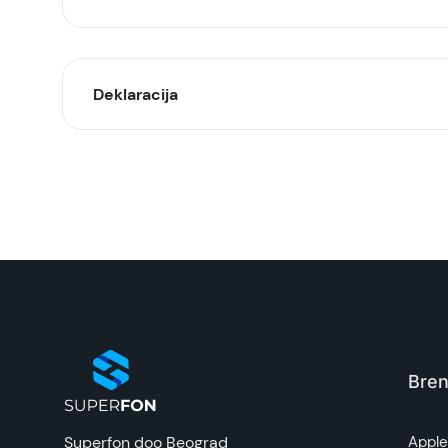
Deklaracija
Model:
Naziv i vrsta robe:
Uvoznik:
EAN:
Zemlja porekla:
Bren
Prava potrošača:
Superfon doo Beograd
Appl