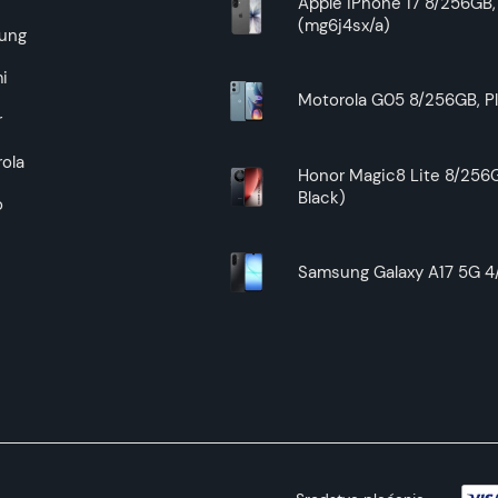
Apple iPhone 17 8/256GB, 
(mg6j4sx/a)
Superfon doo se trudi da informacije i fotografije artikala 
ung
garantuje da su svi podaci apsolutno ispravni.
i
Motorola G05 8/256GB, Pl
r
ola
Honor Magic8 Lite 8/256G
Black)
o
Samsung Galaxy A17 5G 4/