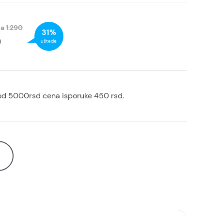
na
1.290
31%
D
uštede
od 5000rsd cena isporuke 450 rsd.