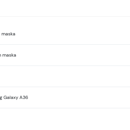
a maska
n maska
g Galaxy A36