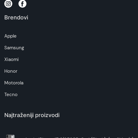
na daljinu, uslove reklamacije i povrata pročitajte
-
ovde
Brendovi
Napomena:
Superfon doo se trudi da informacije i fotografije
Apple
artikala budu što tačnije i detaljnije ali ne može
da garantuje da su svi podaci apsolutno ispravni.
Samsung
Xiaomi
Honor
Motorola
Tecno
Najtraženiji proizvodi