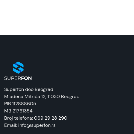
Model:
Zaštitna silikonska futrola (FLURO) za Samsung
Galaxy A16, Roze
Naziv i vrsta robe:
Zaštitna maska/futrola
Uvoznik:
Tehnomarket
EAN:
8676424204452
Superfon doo Beograd
Zemlja porekla:
Mladena Mitrića 12
, 11030 Beograd
Kina
PIB 112888605
MB 21761354
Prava potrošača:
Broj telefona:
069 29 28 290
Zagarantovana sva prava kupaca po osnovu
Email:
info@superfon.rs
zakona o zaštiti potrošača. Detaljnije o ugovoru