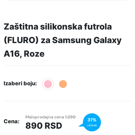
Zaštitna silikonska futrola
(FLURO) za Samsung Galaxy
A16, Roze
Izaberi boju:
Maloprodajna cena
1.290
31%
Cena:
890
RSD
uštede