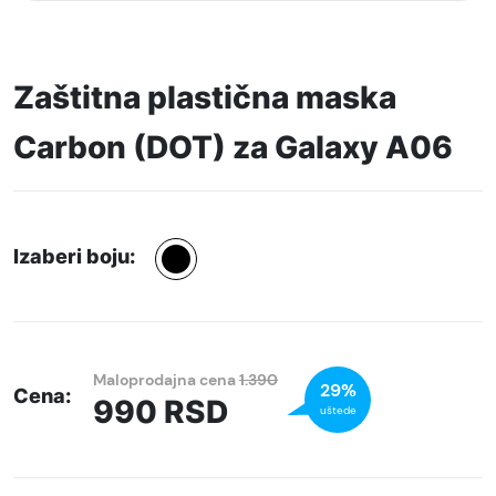
Zaštitna plastična maska
Carbon (DOT) za Galaxy A06
Izaberi boju:
Maloprodajna cena
1.390
29%
Cena:
990
RSD
uštede