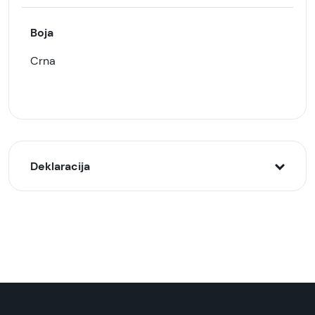
Boja
Crna
Deklaracija
Model:
Zaštitna plastična maska Carbon (DOT) za
Galaxy A06
Naziv i vrsta robe:
Zaštitna maska/futrola