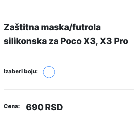
Zaštitna maska/futrola
silikonska za Poco X3, X3 Pro
Izaberi boju:
690
RSD
Cena: