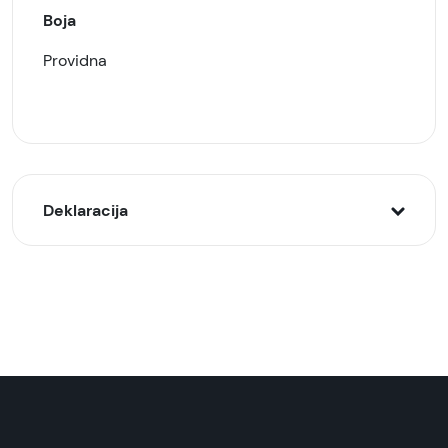
Boja
Providna
Deklaracija
Model:
Zaštitna maska/futrola silikonska za Poco X3, X3
Pro
Naziv i vrsta robe:
Zaštitna maska/futrola
Uvoznik: