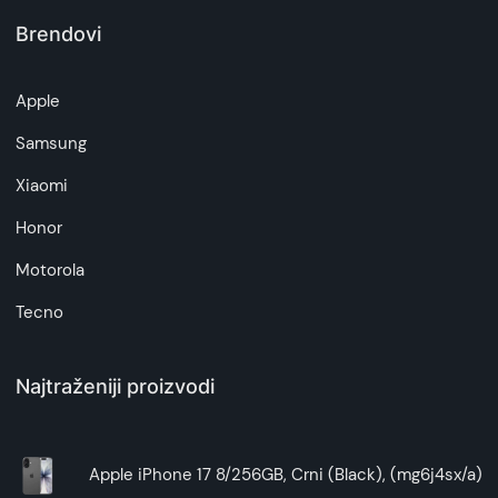
Brendovi
Napomena:
Superfon doo se trudi da informacije i fotografije
artikala budu što tačnije i detaljnije ali ne može
Apple
da garantuje da su svi podaci apsolutno ispravni.
Samsung
Xiaomi
Honor
Motorola
Tecno
Najtraženiji proizvodi
Apple iPhone 17 8/256GB, Crni (Black), (mg6j4sx/a)