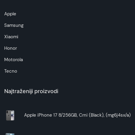
artikala budu što tačnije i detaljnije ali ne može
da garantuje da su svi podaci apsolutno ispravni.
Apple
Samsung
Xiaomi
Honor
Motorola
Tecno
Najtraženiji proizvodi
Apple iPhone 17 8/256GB, Crni (Black), (mg6j4sx/a)