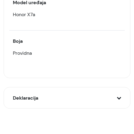
Model uređaja
Honor X7a
Boja
Providna
Deklaracija
Model:
Zaštitna maska/futrola silikonska za Honor X7a