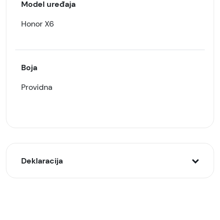
Model uređaja
Honor X6
Boja
Providna
Deklaracija
Model:
Zaštitna maska/futrola silikonska za Honor X6