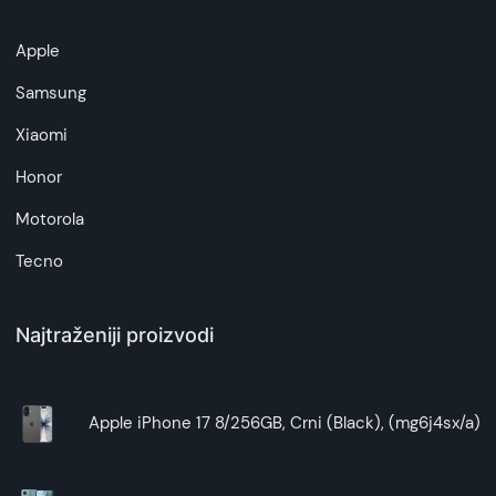
Superfon doo se trudi da informacije i fotografije
artikala budu što tačnije i detaljnije ali ne može
Apple
da garantuje da su svi podaci apsolutno ispravni.
Samsung
Xiaomi
Honor
Motorola
Tecno
Najtraženiji proizvodi
Apple iPhone 17 8/256GB, Crni (Black), (mg6j4sx/a)