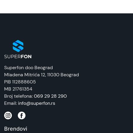
Naziv i vrsta robe:
Zaštitna maska/futrola
Uvoznik:
Tehnomarket
EAN:
8600220612682-1
Zemlja porekla:
Superfon doo Beograd
Kina
Mladena Mitrića 12
, 11030 Beograd
PIB 112888605
Prava potrošača:
MB 21761354
Zagarantovana sva prava kupaca po osnovu
Broj telefona:
069 29 28 290
zakona o zaštiti potrošača. Detaljnije o ugovoru
Email:
info@superfon.rs
na daljinu, uslove reklamacije i povrata pročitajte
-
ovde
Brendovi
Napomena: