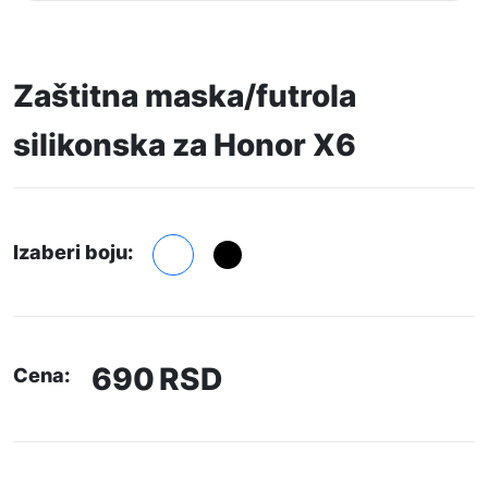
Zaštitna maska/futrola
silikonska za Honor X6
Izaberi boju:
690
RSD
Cena: