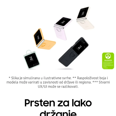
pokretu, snimate selfije ili jednostavno želite da
Prava potrošača:
obezbedite dodatnu zaštitu, ova futrola će rešiti
Zagarantovana sva prava kupaca po osnovu
problem.
zakona o zaštiti potrošača. Detaljnije o ugovoru
na daljinu, uslove reklamacije i povrata pročitajte
-
ovde
Napomena:
Superfon doo se trudi da informacije i fotografije
artikala budu što tačnije i detaljnije ali ne može
da garantuje da su svi podaci apsolutno ispravni.