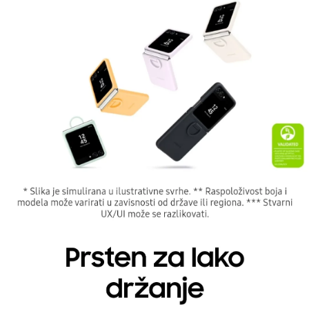
Prava potrošača:
obezbedite dodatnu zaštitu, ova futrola će rešiti
Zagarantovana sva prava kupaca po osnovu
problem.
zakona o zaštiti potrošača. Detaljnije o ugovoru
na daljinu, uslove reklamacije i povrata pročitajte
-
ovde
Napomena:
Superfon doo se trudi da informacije i fotografije
artikala budu što tačnije i detaljnije ali ne može
da garantuje da su svi podaci apsolutno ispravni.