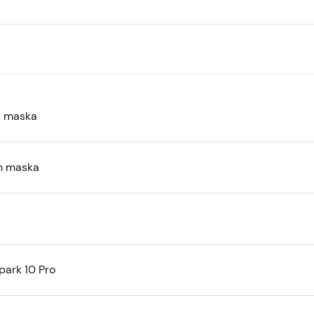
a maska
n maska
park 10 Pro