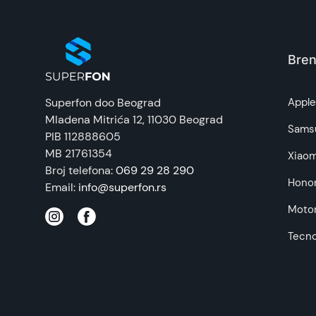
EAN:
Zemlja porekla:
Bren
Prava potrošača:
Superfon doo Beograd
Appl
Mladena Mitrića 12
, 11030 Beograd
Napomena:
Sams
PIB 112888605
MB 21761354
Xiaom
Broj telefona:
069 29 28 290
Hono
Email:
info@superfon.rs
Motor
Tecn