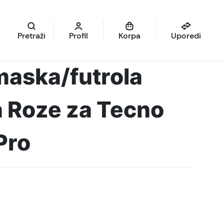
Pretraži
Profil
Korpa
Uporedi
maska/futrola
a Roze za Tecno
Pro