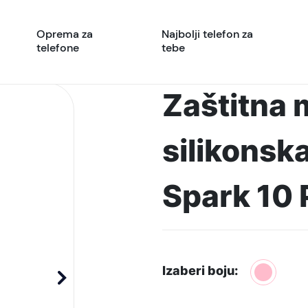
Oprema za
Najbolji telefon za
telefone
tebe
Zaštitna 
silikonsk
Spark 10 
Izaberi boju: