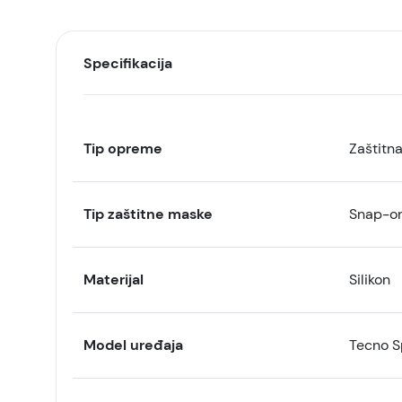
Specifikacija
Tip opreme
Zaštitn
Tip zaštitne maske
Snap-o
Materijal
Silikon
Model uređaja
Tecno S