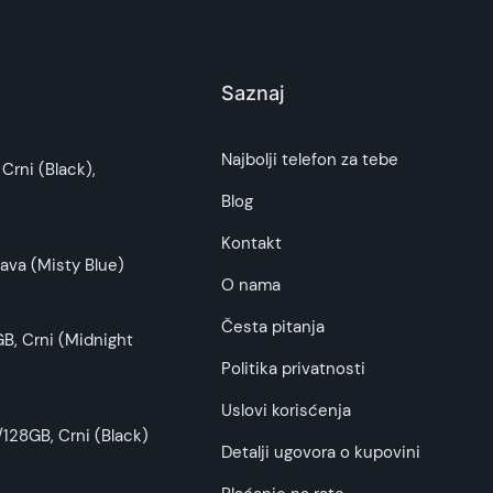
Saznaj
i potrošača. Detaljnije o ugovoru na daljinu,
Najbolji telefon za tebe
Crni (Black),
budu što tačnije i detaljnije ali ne može da
Blog
Kontakt
ava (Misty Blue)
O nama
Česta pitanja
B, Crni (Midnight
Politika privatnosti
Uslovi korisćenja
128GB, Crni (Black)
Detalji ugovora o kupovini