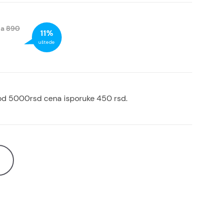
na
890
11%
uštede
od 5000rsd cena isporuke 450 rsd.