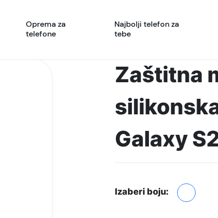
Oprema za
Najbolji telefon za
telefone
tebe
Zaštitna 
silikonsk
Galaxy S2
Izaberi boju: