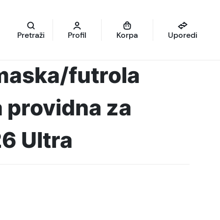
Pretraži
Profil
Korpa
Uporedi
maska/futrola
a providna za
6 Ultra