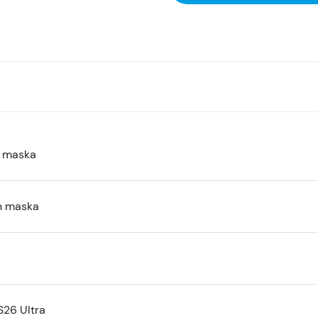
a maska
n maska
S26 Ultra