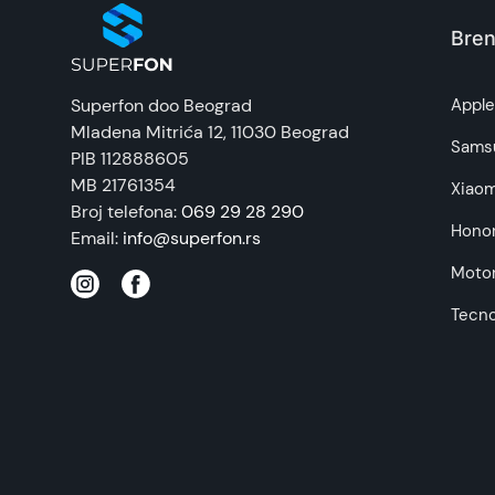
Zemlja porekla:
Bren
Prava potrošača:
Superfon doo Beograd
Appl
Mladena Mitrića 12
, 11030 Beograd
Napomena:
Sams
PIB 112888605
MB 21761354
Xiaom
Broj telefona:
069 29 28 290
Hono
Email:
info@superfon.rs
Motor
Tecn