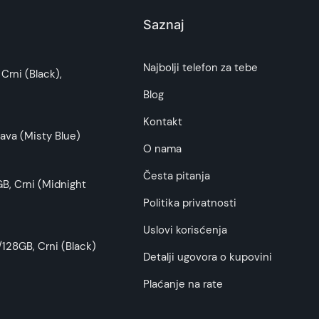
Saznaj
i potrošača. Detaljnije o ugovoru na daljinu,
Najbolji telefon za tebe
Crni (Black),
budu što tačnije i detaljnije ali ne može da
Blog
Kontakt
ava (Misty Blue)
O nama
Česta pitanja
B, Crni (Midnight
Politika privatnosti
Uslovi korisćenja
128GB, Crni (Black)
Detalji ugovora o kupovini
Plaćanje na rate