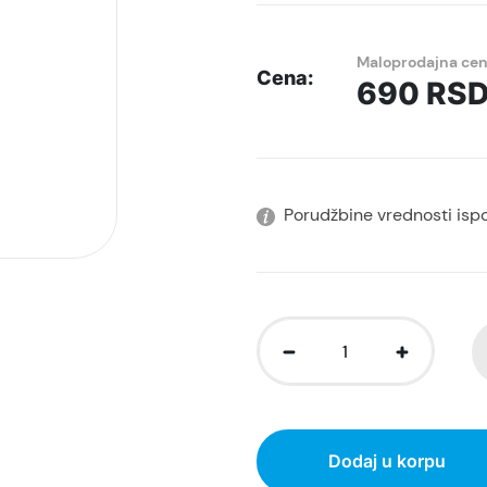
Maloprodajna ce
Cena:
690
RS
Porudžbine vrednosti isp
Dodaj u korpu