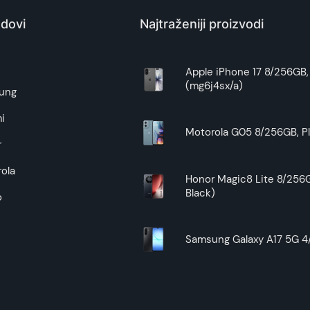
Kina
dovi
Najtraženiji proizvodi
Zagarantovana sva prava kupaca po osnovu zakona o zaštit
uslove reklamacije i povrata pročitajte -
ovde
e
Apple iPhone 17 8/256GB, 
(mg6j4sx/a)
Superfon doo se trudi da informacije i fotografije artikala 
ung
garantuje da su svi podaci apsolutno ispravni.
i
Motorola G05 8/256GB, Pl
r
ola
Honor Magic8 Lite 8/256G
Black)
o
Samsung Galaxy A17 5G 4/