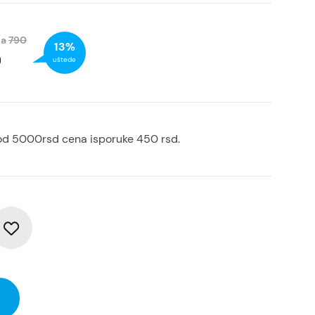
na
790
13%
D
uštede
od 5000rsd cena isporuke 450 rsd.