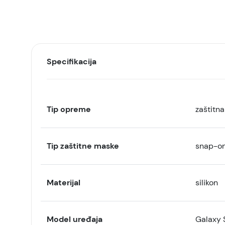
Specifikacija
Tip opreme
zaštitn
Tip zaštitne maske
snap-o
Materijal
silikon
Model uređaja
Galaxy 