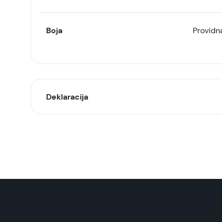
Boja
Providn
Deklaracija
Model:
Naziv i vrsta robe:
Uvoznik:
EAN: