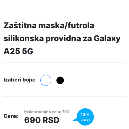
Zaštitna maska/futrola
silikonska providna za Galaxy
A25 5G
Izaberi boju:
Maloprodajna cena
790
13%
Cena:
690
RSD
uštede