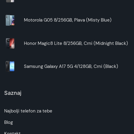
Zaključak:
Naša
silikonska futrola za Galaxy A25 5G
je više
Motorola G05 8/256GB, Plava (Misty Blue)
od obične zaštite – to je simbol kvaliteta,
funkcionalnosti i stila. Ovaj dodatak će
obezbediti da vaš
Galaxy A25 5G
ostane siguran
i elegantan u svakoj prilici. Iskoristite ovu priliku i
Honor Magic8 Lite 8/256GB, Crni (Midnight Black)
obezbedite kvalitetnu zaštitu po akcijskoj ceni.
Silikonska futrola za Galaxy A25 5G
– Vaša
pouzdana zaštita.
Samsung Galaxy A17 5G 4/128GB, Crni (Black)
Saznaj
Najbolji telefon za tebe
Blog
Kontakt